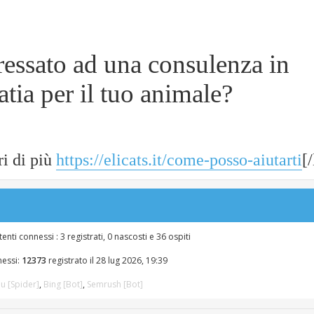
eressato ad una consulenza in
tia per il tuo animale?
ri di più
https://elicats.it/come-posso-aiutarti
[
enti connessi : 3 registrati, 0 nascosti e 36 ospiti
nessi:
12373
registrato il 28 lug 2026, 19:39
u [Spider]
,
Bing [Bot]
,
Semrush [Bot]