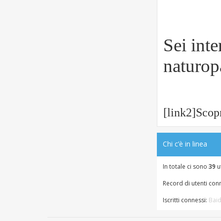
o
i
o
Sei int
naturopa
[link2]Scop
Chi c’è in linea
In totale ci sono
39
ut
Record di utenti con
Iscritti connessi:
Baid