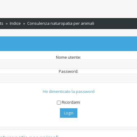
ts
Indice
Consulenza naturopatia per animali
Nome utente:
Password:
Ho dimenticato la password
Ricordami