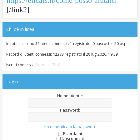
https://elicats.it/come-posso-aiutarti
[/link2]
Chi c’è in linea
In totale ci sono
51
utenti connessi : 1 registrato, 0 nascosti e 50 ospiti
Record di utenti connessi:
12373
registrato il 28 lug 2026, 19:39
Iscritti connessi:
Semrush [Bot]
Login
Nome utente:
Password:
Ho dimenticato la password
Ricordami
Nascondimi