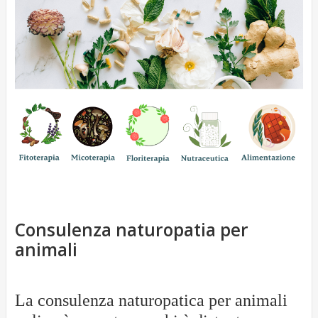
g
o
i
o
Consulenza naturopatia per
animali
La consulenza naturopatica per animali