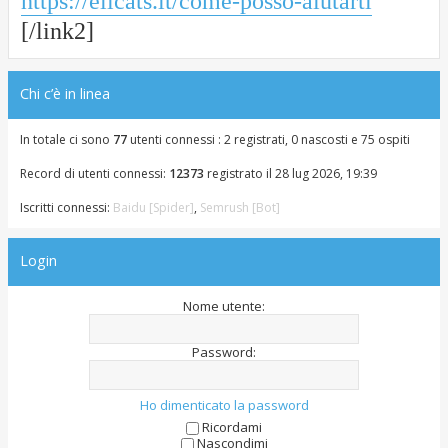
https://elicats.it/come-posso-aiutarti
[/link2]
Chi c’è in linea
In totale ci sono
77
utenti connessi : 2 registrati, 0 nascosti e 75 ospiti
Record di utenti connessi:
12373
registrato il 28 lug 2026, 19:39
Iscritti connessi:
Baidu [Spider]
,
Semrush [Bot]
Login
Nome utente:
Password:
Ho dimenticato la password
Ricordami
Nascondimi