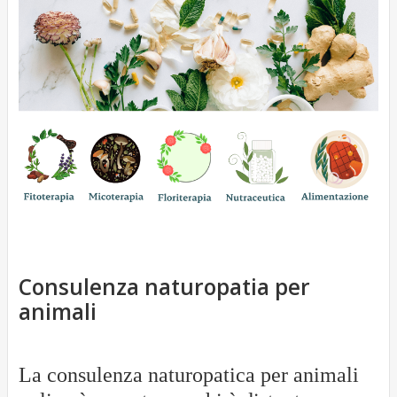
g
o
i
o
Consulenza naturopatia per
animali
La consulenza naturopatica per animali