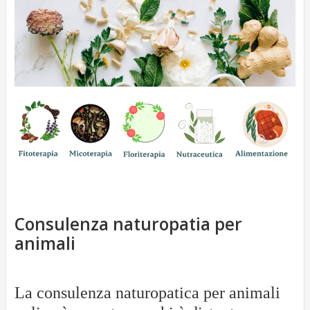
g
o
i
o
Consulenza naturopatia per
animali
La consulenza naturopatica per animali