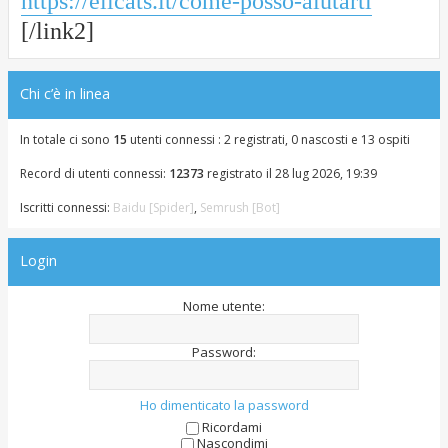
https://elicats.it/come-posso-aiutarti
[/link2]
Chi c’è in linea
In totale ci sono
15
utenti connessi : 2 registrati, 0 nascosti e 13 ospiti
Record di utenti connessi:
12373
registrato il 28 lug 2026, 19:39
Iscritti connessi:
Baidu [Spider]
,
Semrush [Bot]
Login
Nome utente:
Password:
Ho dimenticato la password
Ricordami
Nascondimi