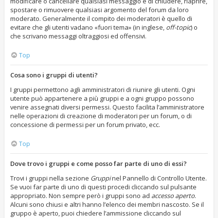
modificare o cancellare qualsiasi messaggio e di chiudere, riaprire,
spostare o rimuovere qualsiasi argomento del forum da loro
moderato. Generalmente il compito dei moderatori è quello di
evitare che gli utenti vadano «fuori tema» (in inglese,
off-topic
) o
che scrivano messaggi oltraggiosi ed offensivi.
Top
Cosa sono i gruppi di utenti?
I gruppi permettono agli amministratori di riunire gli utenti. Ogni
utente può appartenere a più gruppi e a ogni gruppo possono
venire assegnati diversi permessi. Questo facilita l’amministratore
nelle operazioni di creazione di moderatori per un forum, o di
concessione di permessi per un forum privato, ecc.
Top
Dove trovo i gruppi e come posso far parte di uno di essi?
Trovi i gruppi nella sezione
Gruppi
nel Pannello di Controllo Utente.
Se vuoi far parte di uno di questi procedi cliccando sul pulsante
appropriato. Non sempre però i gruppi sono ad
accesso aperto
.
Alcuni sono chiusi e altri hanno l’elenco dei membri nascosto. Se il
gruppo è aperto, puoi chiedere l’ammissione cliccando sul