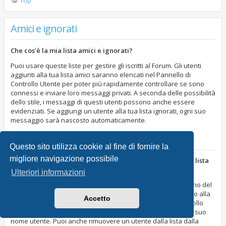
Top
Amici e ignorati
Che cos’è la mia lista amici e ignorati?
Puoi usare queste liste per gestire gli iscritti al Forum. Gli utenti
aggiunti alla tua lista amici saranno elencati nel Pannello di
Controllo Utente per poter più rapidamente controllare se sono
connessi e inviare loro messaggi privati. A seconda delle possibilità
dello stile, i messaggi di questi utenti possono anche essere
evidenziati. Se aggiungi un utente alla tua lista ignorati, ogni suo
messaggio sarà nascosto automaticamente.
Top
Questo sito utilizza cookie al fine di fornire la
migliore navigazione possibile
Come posso aggiungere o rimuovere un utente dalla mia lista
amici o ignorati?
Ulteriori informazioni
Puoi aggiungere un utente alla tua lista in due modi. All’interno del
profilo di ciascun utente, c’è un collegamento per aggiungerlo alla
Accetto
tua lista amici o ignorati. Altrimenti, dal tuo Pannello di Controllo
Utente puoi aggiungere direttamente un utente inserendo il suo
nome utente. Puoi anche rimuovere un utente dalla lista dalla