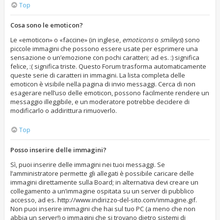
Top
Cosa sono le emoticon?
Le «emoticon» o «faccine» (in inglese,
emoticons
o
smileys
) sono
piccole immagini che possono essere usate per esprimere una
sensazione o un’emozione con pochi caratteri; ad es. :) significa
felice, :( significa triste. Questo Forum trasforma automaticamente
queste serie di caratteri in immagini. La lista completa delle
emoticon è visibile nella pagina di invio messaggi. Cerca di non
esagerare nell’uso delle emoticon, possono facilmente rendere un
messaggio illeggibile, e un moderatore potrebbe decidere di
modificarlo o addirittura rimuoverlo.
Top
Posso inserire delle immagini?
Sì, puoi inserire delle immagini nei tuoi messaggi. Se
l’amministratore permette gli allegati è possibile caricare delle
immagini direttamente sulla Board; in alternativa devi creare un
collegamento a un’immagine ospitata su un server di pubblico
accesso, ad es. http://www.indirizzo-del-sito.com/immagine.gif.
Non puoi inserire immagini che hai sul tuo PC (a meno che non
abbia un server!) o immagini che si trovano dietro sistemi di