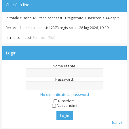
g
o
Chi c’è in linea
i
o
In totale ci sono
45
utenti connessi : 1 registrato, 0 nascosti e 44 ospiti
Record di utenti connessi:
12373
registrato il 28 lug 2026, 19:39
Iscritti connessi:
Semrush [Bot]
Login
Nome utente:
Password:
Ho dimenticato la password
Ricordami
Nascondimi
Iscriviti