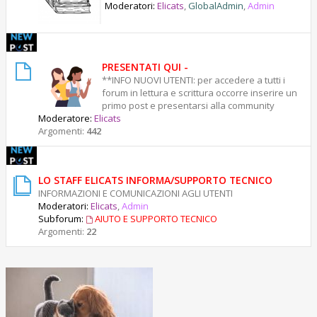
g
Moderatori:
Elicats
,
GlobalAdmin
,
Admin
o
i
o
PRESENTATI QUI -
**INFO NUOVI UTENTI: per accedere a tutti i
forum in lettura e scrittura occorre inserire un
primo post e presentarsi alla community
Moderatore:
Elicats
Argomenti:
442
LO STAFF ELICATS INFORMA/SUPPORTO TECNICO
INFORMAZIONI E COMUNICAZIONI AGLI UTENTI
Moderatori:
Elicats
,
Admin
Subforum:
AIUTO E SUPPORTO TECNICO
Argomenti:
22