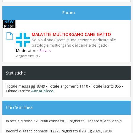
Forum
MALATTIE MULTIORGANO CANE GATTO
Solo sul sito Elicats.it una sezione dedicata alle
patologie multiorgano del cane e del gatto.
Moderatore:
Elicats
Argomenti:
12
Statistiche
Totale messaggi
8349
• Totale argomenti
1110
• Totale iscritti
955
•
Ultimo iscritto
AnnaChicco
Chi c’è in linea
In totale ci sono
62
utenti connessi : 3 registrati, 0 nascosti e 59 ospiti
Record di utenti connessi:
12373
registrato il 28 lug 2026, 19:39