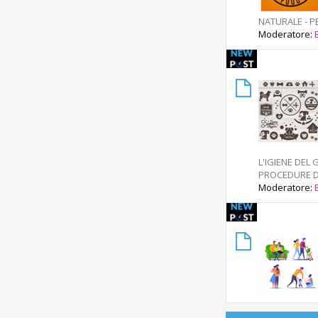
o
i
NATURALE - P
o
Moderatore:
L'IGIENE DEL 
PROCEDURE D
Moderatore: