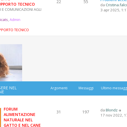
o
22
55
UPPORTO TECNICO
da
Cristina.falc
m
 E COMUNICAZIONI AGLI
3 apr 2025, 1:1
e
s
licats
,
Admin
s
a
UPPORTO TECNICO
g
g
i
o
SERE NEL
Argomenti
Messaggi
Ultimo messagg
NE
FORUM
V
da
Blondz
31
197
ALIMENTAZIONE
e
17 nov 2022, 1
NATURALE NEL
d
GATTO E NEL CANE
i