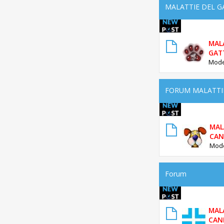
MALATTIE DEL 
MAL
GAT
Mode
FORUM MALATTI
MAL
CAN
Mode
Forum
MAL
CAN