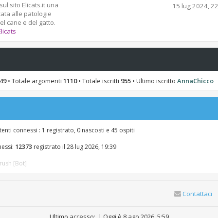
e
sul sito Elicats.it una
e
15 lug 2024, 2
s
ata alle patologie
d
s
l cane e del gatto.
i
a
Elicats
u
g
l
g
t
i
i
o
m
o
49
• Totale argomenti
1110
• Totale iscritti
955
• Ultimo iscritto
AnnaChicco
m
e
s
s
a
g
enti connessi : 1 registrato, 0 nascosti e 45 ospiti
g
i
nessi:
12373
registrato il 28 lug 2026, 19:39
o
ush [Bot]
Contattaci
Ultimo accesso: | Oggi è 8 ago 2026, 5:59