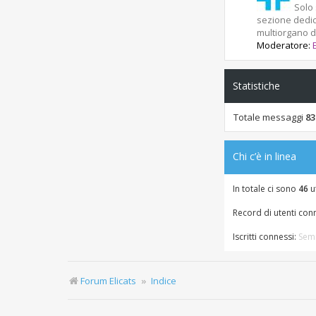
Solo 
sezione dedic
multiorgano de
Moderatore:
Statistiche
Totale messaggi
83
Chi c’è in linea
In totale ci sono
46
ut
Record di utenti con
Iscritti connessi:
Semr
Forum Elicats
Indice