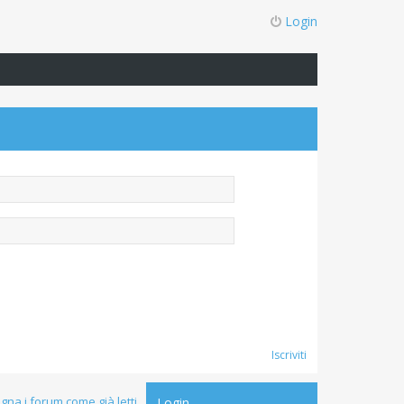
Login
Iscriviti
gna i forum come già letti
Login