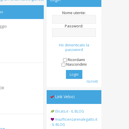
io
Nome utente:
Password:
ggio
Ho dimenticato la
password
Ricordami
Nascondimi
Iscriviti
:08
Link Veloci
Elicats.it - IL BLOG
Insufficienzarenalegatto.it
- IL BLOG
sso