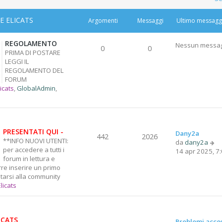
 ELICATS
Argomenti
Messaggi
Ultimo messagg
REGOLAMENTO
Nessun messa
0
0
PRIMA DI POSTARE
LEGGI IL
REGOLAMENTO DEL
FORUM
licats
,
GlobalAdmin
,
PRESENTATI QUI -
Dany2a
442
2026
**INFO NUOVI UTENTI:
V
da
dany2a
per accedere a tutti i
e
14 apr 2025, 7
forum in lettura e
d
rre inserire un primo
i
tarsi alla community
u
Elicats
l
t
i
m
ICATS
Problemi acce