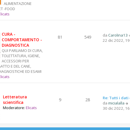
u
ALIMENTAZIONE
l
ET -FOOD
t
Elicats
i
m
o
CURA -
m
da
Carolina13
81
549
COMPORTAMENTO -
e
22 dic 2022, 19
DIAGNOSTICA
s
s
QUI PARLIAMO DI CURA,
a
TOLETTATURA, IGIENE,
g
ACCESSORI PER
g
GATTO E DEL CANE,
i
IAGNOSTICHE ED ESAMI
o
Elicats
Letteratura
Re: Tutti i dat
9
28
scientifica
da
micialalla
Moderatore:
Elicats
30 dic 2022, 16
i
l