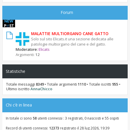
Forum
MALATTIE MULTIORGANO CANE GATTO
Solo sul sito Elicats.it una sezione dedicata alle
patologie multiorgano del cane e del gatto.
Moderatore:
Elicats
Argomenti:
12
Statistiche
Totale messaggi
8349
• Totale argomenti
1110
• Totale iscritti
955
•
Ultimo iscritto
AnnaChicco
Chi c’è in linea
In totale ci sono
58
utenti connessi : 3 registrati, 0 nascosti e 55 ospiti
Record di utenti connessi:
12373
registrato il 28 lug 2026, 19:39