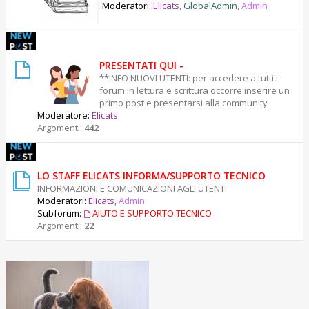
g
Moderatori:
Elicats
,
GlobalAdmin
,
Admin
o
i
o
PRESENTATI QUI -
**INFO NUOVI UTENTI: per accedere a tutti i
forum in lettura e scrittura occorre inserire un
primo post e presentarsi alla community
Moderatore:
Elicats
Argomenti:
442
LO STAFF ELICATS INFORMA/SUPPORTO TECNICO
INFORMAZIONI E COMUNICAZIONI AGLI UTENTI
Moderatori:
Elicats
,
Admin
Subforum:
AIUTO E SUPPORTO TECNICO
Argomenti:
22