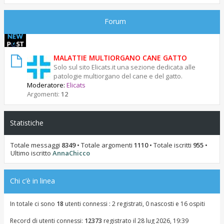
Forum
MALATTIE MULTIORGANO CANE GATTO
Solo sul sito Elicats.it una sezione dedicata alle
patologie multiorgano del cane e del gatto.
Moderatore:
Elicats
Argomenti:
12
Statistiche
Totale messaggi
8349
• Totale argomenti
1110
• Totale iscritti
955
•
Ultimo iscritto
AnnaChicco
Chi c’è in linea
In totale ci sono
18
utenti connessi : 2 registrati, 0 nascosti e 16 ospiti
Record di utenti connessi:
12373
registrato il 28 lug 2026, 19:39