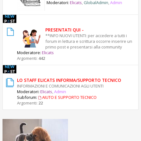
g
Moderatori:
Elicats
,
GlobalAdmin
,
Admin
o
i
o
PRESENTATI QUI -
**INFO NUOVI UTENTI: per accedere a tutti i
forum in lettura e scrittura occorre inserire un
primo post e presentarsi alla community
Moderatore:
Elicats
Argomenti:
442
LO STAFF ELICATS INFORMA/SUPPORTO TECNICO
INFORMAZIONI E COMUNICAZIONI AGLI UTENTI
Moderatori:
Elicats
,
Admin
Subforum:
AIUTO E SUPPORTO TECNICO
Argomenti:
22