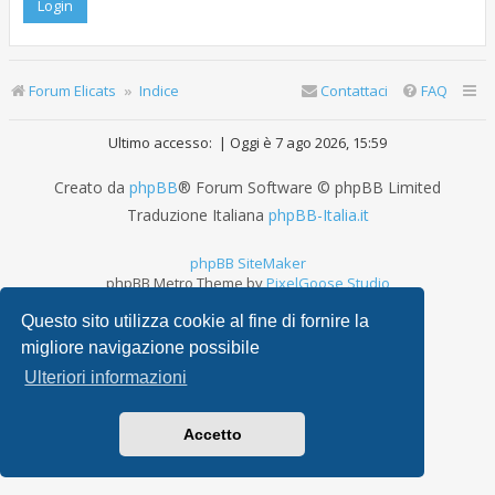
Forum Elicats
Indice
Contattaci
FAQ
Ultimo accesso: | Oggi è 7 ago 2026, 15:59
Creato da
phpBB
® Forum Software © phpBB Limited
Traduzione Italiana
phpBB-Italia.it
phpBB SiteMaker
phpBB Metro Theme by
PixelGoose Studio
Privacy
|
Condizioni
Questo sito utilizza cookie al fine di fornire la
migliore navigazione possibile
Ulteriori informazioni
Accetto