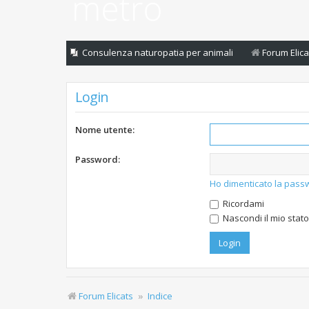
Consulenza naturopatia per animali
Forum Elica
Login
Nome utente:
Password:
Ho dimenticato la pass
Ricordami
Nascondi il mio stat
Forum Elicats
Indice