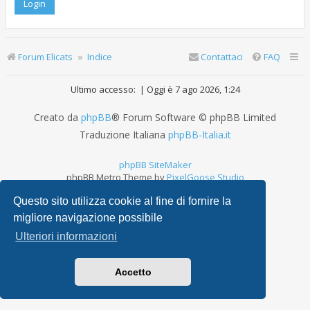
Forum Elicats
Indice
Contattaci
FAQ
Ultimo accesso: | Oggi è 7 ago 2026, 1:24
Creato da
phpBB
® Forum Software © phpBB Limited
Traduzione Italiana
phpBB-Italia.it
phpBB SiteMaker
phpBB Metro Theme by
PixelGoose Studio
Privacy
|
Condizioni
Questo sito utilizza cookie al fine di fornire la
migliore navigazione possibile
Ulteriori informazioni
Accetto