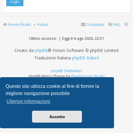
Forum Elicats
Indice
Contattaci
FAQ
Ultimo accesso: | Oggi è 6 ago 2026, 22:51
Creato da
phpBB
® Forum Software © phpBB Limited
Traduzione Italiana
phpBB-Italia.it
phpBB SiteMaker
phpBB Metro Theme by
PixelGoose Studio
Privacy
|
Condizioni
Questo sito utilizza cookie al fine di fornire la
migliore navigazione possibile
Ulteriori informazioni
Accetto