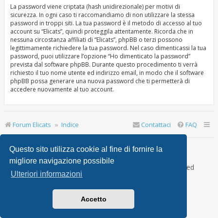
La password viene criptata (hash unidirezionale) per motivi di
sicurezza. In ogni caso ti raccomandiamo di non utilizzare la stessa
password in troppi siti. La tua password è il metodo di accesso al tuo
account su “Elicats”, quindi proteggila attentamente. Ricorda che in
nessuna circostanza affiliati di “Elicats”, phpBB o terzi possono
legittimamente richiedere la tua password. Nel caso dimenticassi la tua
password, puoi utilizzare l’opzione “Ho dimenticato la password”
prevista dal software phpBB. Durante questo procedimento ti verrà
richiesto il tuo nome utente ed indirizzo email, in modo che il software
phpBB possa generare una nuova password che ti permetterà di
accedere nuovamente al tuo account.
Forum Elicats
Indice
Contattaci
FAQ
Ultimo accesso: | Oggi è 7 ago 2026, 22:16
Questo sito utilizza cookie al fine di fornire la
migliore navigazione possibile
Creato da
phpBB
® Forum Software © phpBB Limited
Ulteriori informazioni
Traduzione Italiana
phpBB-Italia.it
Accetto
phpBB SiteMaker
phpBB Metro Theme by
PixelGoose Studio
Privacy
|
Condizioni