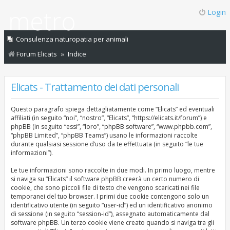
Login
Consulenza naturopatia per animali
Forum Elicats
Indice
Elicats - Trattamento dei dati personali
Questo paragrafo spiega dettagliatamente come “Elicats” ed eventuali
affiliati (in seguito “noi”, “nostro”, “Elicats”, “https://elicats.it/forum”) e
phpBB (in seguito “essi”, “loro”, “phpBB software”, “www.phpbb.com”,
“phpBB Limited”, “phpBB Teams”) usano le informazioni raccolte
durante qualsiasi sessione d’uso da te effettuata (in seguito “le tue
informazioni”).
Le tue informazioni sono raccolte in due modi. In primo luogo, mentre
si naviga su “Elicats” il software phpBB creerà un certo numero di
cookie, che sono piccoli file di testo che vengono scaricati nei file
temporanei del tuo browser. I primi due cookie contengono solo un
identificativo utente (in seguito “user-id”) ed un identificativo anonimo
di sessione (in seguito “session-id”), assegnato automaticamente dal
software phpBB. Un terzo cookie viene creato quando si naviga tra gli