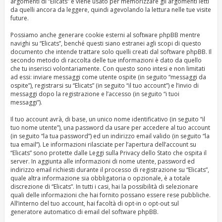
argomenti di “Elicats” e viene usato per memorizzare gli argomenti letti
da quelli ancora da leggere, quindi agevolando la lettura nelle tue visite
future.
Possiamo anche generare cookie esterni al software phpBB mentre
navighi su “Elicats”, benché questi siano estranei agli scopi di questo
documento che intende trattare solo quelli creati dal software phpBB. Il
secondo metodo di raccolta delle tue informazioni è dato da quello
che tu inserisci volontariamente. Con questo sono intesi e non limitati
ad essi: inviare messaggi come utente ospite (in seguito “messaggi da
ospite”), registrarsi su “Elicats” (in seguito “il tuo account”) e l’invio di
messaggi dopo la registrazione e l’accesso (in seguito “i tuoi
messaggi”).
Il tuo account avrà, di base, un unico nome identificativo (in seguito “il
tuo nome utente”), una password da usare per accedere al tuo account
(in seguito “la tua password”) ed un indirizzo email valido (in seguito “la
tua email”). Le informazioni rilasciate per l’apertura dell’account su
“Elicats” sono protette dalle Leggi sulla Privacy dello Stato che ospita il
server. In aggiunta alle informazioni di nome utente, password ed
indirizzo email richiesti durante il processo di registrazione su “Elicats”,
quale altra informazione sia obbligatoria o opzionale, è a totale
discrezione di “Elicats”. In tutti i casi, hai la possibilità di selezionare
quali delle informazioni che hai fornito possano essere rese pubbliche.
All’interno del tuo account, hai facoltà di opt-in o opt-out sul
generatore automatico di email del software phpBB.