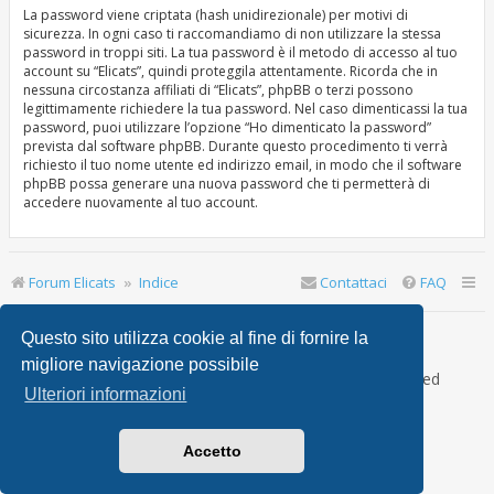
La password viene criptata (hash unidirezionale) per motivi di
sicurezza. In ogni caso ti raccomandiamo di non utilizzare la stessa
password in troppi siti. La tua password è il metodo di accesso al tuo
account su “Elicats”, quindi proteggila attentamente. Ricorda che in
nessuna circostanza affiliati di “Elicats”, phpBB o terzi possono
legittimamente richiedere la tua password. Nel caso dimenticassi la tua
password, puoi utilizzare l’opzione “Ho dimenticato la password”
prevista dal software phpBB. Durante questo procedimento ti verrà
richiesto il tuo nome utente ed indirizzo email, in modo che il software
phpBB possa generare una nuova password che ti permetterà di
accedere nuovamente al tuo account.
Forum Elicats
Indice
Contattaci
FAQ
Ultimo accesso: | Oggi è 9 ago 2026, 1:10
Questo sito utilizza cookie al fine di fornire la
migliore navigazione possibile
Creato da
phpBB
® Forum Software © phpBB Limited
Ulteriori informazioni
Traduzione Italiana
phpBB-Italia.it
Accetto
phpBB SiteMaker
phpBB Metro Theme by
PixelGoose Studio
Privacy
|
Condizioni