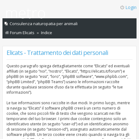
Login
Consulenza naturopatia per animali
Forum Elicats
Indice
Elicats - Trattamento dei dati personali
Questo paragrafo spiega dettagliatamente come “Elicats” ed eventuali
affiliati (in seguito “noi”, “nostro”, “Elicats”, “https://elicats.it/forum”) e
phpBB (in seguito “essi”, “loro”, “phpBB software”, “www.phpbb.com”,
“phpBB Limited”, “phpBB Teams”) usano le informazioni raccolte
durante qualsiasi sessione d’uso da te effettuata (in seguito “le tue
informazioni”).
Le tue informazioni sono raccolte in due modi. In primo luogo, mentre
si naviga su “Elicats” il software phpBB creerà un certo numero di
cookie, che sono piccoli file di testo che vengono scaricati nei file
temporanei del tuo browser. I primi due cookie contengono solo un
identificativo utente (in seguito “user-id”) ed un identificativo anonimo
di sessione (in seguito “session-id”), assegnato automaticamente dal
software phpBB. Un terzo cookie viene creato quando si naviga tra gli