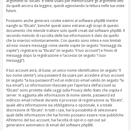
argomenti di “Elicats” e viene usato per memorizzare gli argomenti letti
da quelli ancora da leggere, quindi agevolando la lettura nelle tue visite
future.
Possiamo anche generare cookie esterni al software phpBB mentre
navighi su “Elicats”, benché questi siano estranei agli scopi di questo
documento che intende trattare solo quelli creati dal software phpBB. Il
secondo metodo di raccolta delle tue informazioni è dato da quello
che tu inserisci volontariamente. Con questo sono intesi e non limitati
ad essi: inviare messaggi come utente ospite (in seguito “messaggi da
ospite”), registrarsi su “Elicats” (in seguito “il tuo account”) e l’invio di
messaggi dopo la registrazione e l’accesso (in seguito “i tuoi
messaggi”).
Il tuo account avrà, di base, un unico nome identificativo (in seguito “il
tuo nome utente”), una password da usare per accedere al tuo account
(in seguito “la tua password”) ed un indirizzo email valido (in seguito “la
tua email”). Le informazioni rilasciate per l’apertura dell’account su
“Elicats” sono protette dalle Leggi sulla Privacy dello Stato che ospita il
server. In aggiunta alle informazioni di nome utente, password ed
indirizzo email richiesti durante il processo di registrazione su “Elicats”,
quale altra informazione sia obbligatoria o opzionale, è a totale
discrezione di “Elicats”. In tutti i casi, hai la possibilità di selezionare
quali delle informazioni che hai fornito possano essere rese pubbliche.
All’interno del tuo account, hai facoltà di opt-in o opt-out sul
generatore automatico di email del software phpBB.