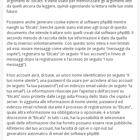
argomenti di “Elicats” e viene usato per memorizzare gli argomenti letti
da quelli ancora da leggere, quindi agevolando la lettura nelle tue visite
future.
Possiamo anche generare cookie esterni al software phpBB mentre
navighi su “Elicats”, benché questi siano estranei agli scopi di questo
documento che intende trattare solo quelli creati dal software phpBB. Il
secondo metodo di raccolta delle tue informazioni è dato da quello
che tu inserisci volontariamente. Con questo sono intesi e non limitati
ad essi: inviare messaggi come utente ospite (in seguito “messaggi da
ospite”), registrarsi su “Elicats” (in seguito “il tuo account”) e l’invio di
messaggi dopo la registrazione e l’accesso (in seguito “i tuoi
messaggi”).
Il tuo account avrà, di base, un unico nome identificativo (in seguito “il
tuo nome utente”), una password da usare per accedere al tuo account
(in seguito “la tua password”) ed un indirizzo email valido (in seguito “la
tua email”). Le informazioni rilasciate per l’apertura dell’account su
“Elicats” sono protette dalle Leggi sulla Privacy dello Stato che ospita il
server. In aggiunta alle informazioni di nome utente, password ed
indirizzo email richiesti durante il processo di registrazione su “Elicats”,
quale altra informazione sia obbligatoria o opzionale, è a totale
discrezione di “Elicats”. In tutti i casi, hai la possibilità di selezionare
quali delle informazioni che hai fornito possano essere rese pubbliche.
All’interno del tuo account, hai facoltà di opt-in o opt-out sul
generatore automatico di email del software phpBB.