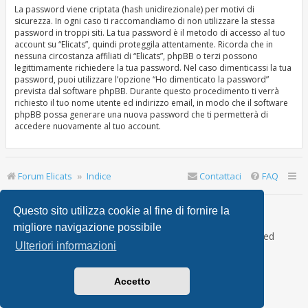
La password viene criptata (hash unidirezionale) per motivi di
sicurezza. In ogni caso ti raccomandiamo di non utilizzare la stessa
password in troppi siti. La tua password è il metodo di accesso al tuo
account su “Elicats”, quindi proteggila attentamente. Ricorda che in
nessuna circostanza affiliati di “Elicats”, phpBB o terzi possono
legittimamente richiedere la tua password. Nel caso dimenticassi la tua
password, puoi utilizzare l’opzione “Ho dimenticato la password”
prevista dal software phpBB. Durante questo procedimento ti verrà
richiesto il tuo nome utente ed indirizzo email, in modo che il software
phpBB possa generare una nuova password che ti permetterà di
accedere nuovamente al tuo account.
Forum Elicats
Indice
Contattaci
FAQ
Ultimo accesso: | Oggi è 9 ago 2026, 11:10
Questo sito utilizza cookie al fine di fornire la
migliore navigazione possibile
Creato da
phpBB
® Forum Software © phpBB Limited
Ulteriori informazioni
Traduzione Italiana
phpBB-Italia.it
Accetto
phpBB SiteMaker
phpBB Metro Theme by
PixelGoose Studio
Privacy
|
Condizioni