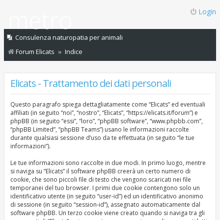
Login
Consulenza naturopatia per animali
Forum Elicats
Indice
Elicats - Trattamento dei dati personali
Questo paragrafo spiega dettagliatamente come “Elicats” ed eventuali
affiliati (in seguito “noi”, “nostro”, “Elicats”, “https://elicats.it/forum”) e
phpBB (in seguito “essi”, “loro”, “phpBB software”, “www.phpbb.com”,
“phpBB Limited”, “phpBB Teams”) usano le informazioni raccolte
durante qualsiasi sessione d’uso da te effettuata (in seguito “le tue
informazioni”).
Le tue informazioni sono raccolte in due modi. In primo luogo, mentre
si naviga su “Elicats” il software phpBB creerà un certo numero di
cookie, che sono piccoli file di testo che vengono scaricati nei file
temporanei del tuo browser. I primi due cookie contengono solo un
identificativo utente (in seguito “user-id”) ed un identificativo anonimo
di sessione (in seguito “session-id”), assegnato automaticamente dal
software phpBB. Un terzo cookie viene creato quando si naviga tra gli