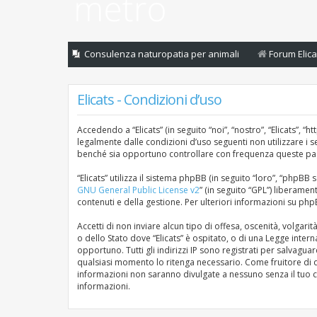
Consulenza naturopatia per animali
Forum Elica
Elicats - Condizioni d’uso
Accedendo a “Elicats” (in seguito “noi”, “nostro”, “Elicats”, “h
legalmente dalle condizioni d’uso seguenti non utilizzare i 
benché sia opportuno controllare con frequenza queste pagine
“Elicats” utilizza il sistema phpBB (in seguito “loro”, “php
GNU General Public License v2
” (in seguito “GPL”) liberamen
contenuti e della gestione. Per ulteriori informazioni su ph
Accetti di non inviare alcun tipo di offesa, oscenità, volgar
o dello Stato dove “Elicats” è ospitato, o di una Legge inter
opportuno. Tutti gli indirizzi IP sono registrati per salvagua
qualsiasi momento lo ritenga necessario. Come fruitore di q
informazioni non saranno divulgate a nessuno senza il tuo 
informazioni.