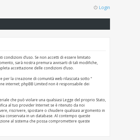
Login
nti condizioni d’uso. Se non accetti di essere limitato
momento, sarà nostra premura avvisarti di tali modifiche,
pleta accettazione delle condizioni d’uso.
e per la creazione di comunità web rilasciata sotto “
sione internet; phpBB Limited non è responsabile dei
teriale che può violare una qualsiasi Legge del proprio Stato,
fica al tuo provider Internet se è ritenuto da noi
uovere, riscrivere, spostare o chiudere qualsiasi argomento in
o sia conservata in un database. Al contempo queste
olazione al sistema che possa compromettere queste