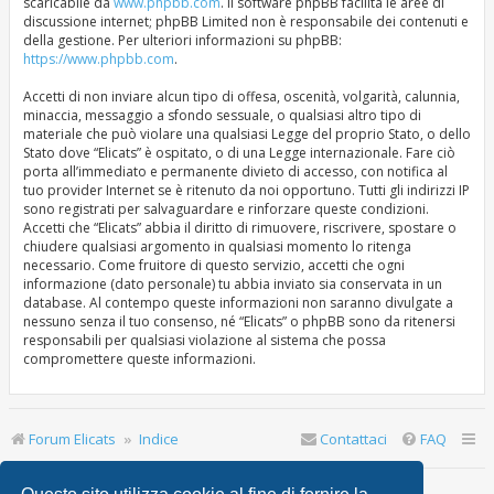
scaricabile da
www.phpbb.com
. Il software phpBB facilita le aree di
discussione internet; phpBB Limited non è responsabile dei contenuti e
della gestione. Per ulteriori informazioni su phpBB:
https://www.phpbb.com
.
Accetti di non inviare alcun tipo di offesa, oscenità, volgarità, calunnia,
minaccia, messaggio a sfondo sessuale, o qualsiasi altro tipo di
materiale che può violare una qualsiasi Legge del proprio Stato, o dello
Stato dove “Elicats” è ospitato, o di una Legge internazionale. Fare ciò
porta all’immediato e permanente divieto di accesso, con notifica al
tuo provider Internet se è ritenuto da noi opportuno. Tutti gli indirizzi IP
sono registrati per salvaguardare e rinforzare queste condizioni.
Accetti che “Elicats” abbia il diritto di rimuovere, riscrivere, spostare o
chiudere qualsiasi argomento in qualsiasi momento lo ritenga
necessario. Come fruitore di questo servizio, accetti che ogni
informazione (dato personale) tu abbia inviato sia conservata in un
database. Al contempo queste informazioni non saranno divulgate a
nessuno senza il tuo consenso, né “Elicats” o phpBB sono da ritenersi
responsabili per qualsiasi violazione al sistema che possa
compromettere queste informazioni.
Forum Elicats
Indice
Contattaci
FAQ
Ultimo accesso: | Oggi è 9 ago 2026, 9:16