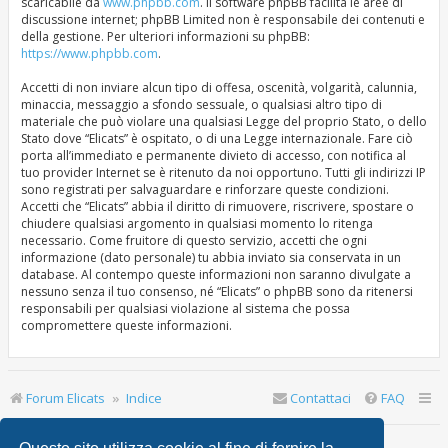
scaricabile da
www.phpbb.com
. Il software phpBB facilita le aree di
discussione internet; phpBB Limited non è responsabile dei contenuti e
della gestione. Per ulteriori informazioni su phpBB:
https://www.phpbb.com
.
Accetti di non inviare alcun tipo di offesa, oscenità, volgarità, calunnia,
minaccia, messaggio a sfondo sessuale, o qualsiasi altro tipo di
materiale che può violare una qualsiasi Legge del proprio Stato, o dello
Stato dove “Elicats” è ospitato, o di una Legge internazionale. Fare ciò
porta all’immediato e permanente divieto di accesso, con notifica al
tuo provider Internet se è ritenuto da noi opportuno. Tutti gli indirizzi IP
sono registrati per salvaguardare e rinforzare queste condizioni.
Accetti che “Elicats” abbia il diritto di rimuovere, riscrivere, spostare o
chiudere qualsiasi argomento in qualsiasi momento lo ritenga
necessario. Come fruitore di questo servizio, accetti che ogni
informazione (dato personale) tu abbia inviato sia conservata in un
database. Al contempo queste informazioni non saranno divulgate a
nessuno senza il tuo consenso, né “Elicats” o phpBB sono da ritenersi
responsabili per qualsiasi violazione al sistema che possa
compromettere queste informazioni.
Forum Elicats
Indice
Contattaci
FAQ
Ultimo accesso: | Oggi è 8 ago 2026, 14:28