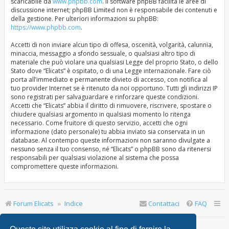
scaricabile da
www.phpbb.com
. Il software phpBB facilita le aree di
discussione internet; phpBB Limited non è responsabile dei contenuti e
della gestione. Per ulteriori informazioni su phpBB:
https://www.phpbb.com
.
Accetti di non inviare alcun tipo di offesa, oscenità, volgarità, calunnia,
minaccia, messaggio a sfondo sessuale, o qualsiasi altro tipo di
materiale che può violare una qualsiasi Legge del proprio Stato, o dello
Stato dove “Elicats” è ospitato, o di una Legge internazionale. Fare ciò
porta all’immediato e permanente divieto di accesso, con notifica al
tuo provider Internet se è ritenuto da noi opportuno. Tutti gli indirizzi IP
sono registrati per salvaguardare e rinforzare queste condizioni.
Accetti che “Elicats” abbia il diritto di rimuovere, riscrivere, spostare o
chiudere qualsiasi argomento in qualsiasi momento lo ritenga
necessario. Come fruitore di questo servizio, accetti che ogni
informazione (dato personale) tu abbia inviato sia conservata in un
database. Al contempo queste informazioni non saranno divulgate a
nessuno senza il tuo consenso, né “Elicats” o phpBB sono da ritenersi
responsabili per qualsiasi violazione al sistema che possa
compromettere queste informazioni.
Forum Elicats
Indice
Contattaci
FAQ
Ultimo accesso: | Oggi è 9 ago 2026, 13:39