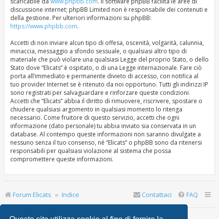
scaricabile da
www.phpbb.com
. Il software phpBB facilita le aree di
discussione internet; phpBB Limited non è responsabile dei contenuti e
della gestione. Per ulteriori informazioni su phpBB:
https://www.phpbb.com
.
Accetti di non inviare alcun tipo di offesa, oscenità, volgarità, calunnia,
minaccia, messaggio a sfondo sessuale, o qualsiasi altro tipo di
materiale che può violare una qualsiasi Legge del proprio Stato, o dello
Stato dove “Elicats” è ospitato, o di una Legge internazionale. Fare ciò
porta all’immediato e permanente divieto di accesso, con notifica al
tuo provider Internet se è ritenuto da noi opportuno. Tutti gli indirizzi IP
sono registrati per salvaguardare e rinforzare queste condizioni.
Accetti che “Elicats” abbia il diritto di rimuovere, riscrivere, spostare o
chiudere qualsiasi argomento in qualsiasi momento lo ritenga
necessario. Come fruitore di questo servizio, accetti che ogni
informazione (dato personale) tu abbia inviato sia conservata in un
database. Al contempo queste informazioni non saranno divulgate a
nessuno senza il tuo consenso, né “Elicats” o phpBB sono da ritenersi
responsabili per qualsiasi violazione al sistema che possa
compromettere queste informazioni.
Forum Elicats
Indice
Contattaci
FAQ
Ultimo accesso: | Oggi è 9 ago 2026, 11:49