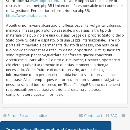
scaricabile da
www.phpbb.com
. Il software phpBB facilita le aree di
discussione internet; phpBB Limited non è responsabile dei contenuti e
della gestione. Per ulteriori informazioni su phpBB:
https://www.phpbb.com
.
Accetti di non inviare alcun tipo di offesa, oscenità, volgarità, calunnia,
minaccia, messaggio a sfondo sessuale, o qualsiasi altro tipo di
materiale che può violare una qualsiasi Legge del proprio Stato, o dello
Stato dove “Elicats” è ospitato, o di una Legge internazionale. Fare ciò
porta all’immediato e permanente divieto di accesso, con notifica al
tuo provider Internet se è ritenuto da noi opportuno. Tutti gli indirizzi IP
sono registrati per salvaguardare e rinforzare queste condizioni.
Accetti che “Elicats” abbia il diritto di rimuovere, riscrivere, spostare o
chiudere qualsiasi argomento in qualsiasi momento lo ritenga
necessario. Come fruitore di questo servizio, accetti che ogni
informazione (dato personale) tu abbia inviato sia conservata in un
database. Al contempo queste informazioni non saranno divulgate a
nessuno senza il tuo consenso, né “Elicats” o phpBB sono da ritenersi
responsabili per qualsiasi violazione al sistema che possa
compromettere queste informazioni.
Forum Elicats
Indice
Contattaci
FAQ
Ultimo accesso: | Oggi è 9 ago 2026, 11:19