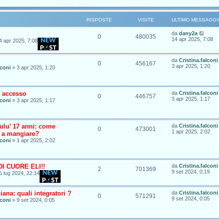
o
RISPOSTE
VISITE
ULTIMO MESSAGGI
da
dany2a
0
480035
14 apr 2025, 7:08
4 apr 2025, 7:08
da
Cristina.falconi
0
456167
3 apr 2025, 1:20
lconi
»
3 apr 2025, 1:20
 accesso
da
Cristina.falconi
0
446757
3 apr 2025, 1:17
lconi
»
3 apr 2025, 1:17
ulu’ 17 anni: come
da
Cristina.falconi
0
473001
1 apr 2025, 2:02
a a mangiare?
lconi
»
1 apr 2025, 2:02
I CUORE ELI!!
da
Cristina.falconi
2
701369
9 set 2024, 0:19
5 lug 2024, 22:14
iana: quali integratori ?
da
Cristina.falconi
0
571291
9 set 2024, 0:05
lconi
»
9 set 2024, 0:05