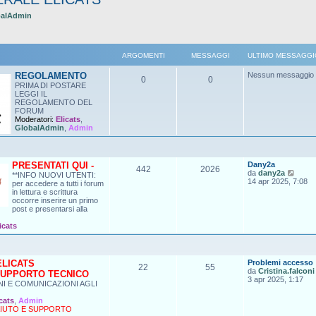
balAdmin
ARGOMENTI
MESSAGGI
ULTIMO MESSAGGI
REGOLAMENTO
Nessun messaggio
0
0
PRIMA DI POSTARE
LEGGI IL
REGOLAMENTO DEL
FORUM
Moderatori:
Elicats
,
GlobalAdmin
,
Admin
PRESENTATI QUI -
Dany2a
442
2026
V
da
dany2a
**INFO NUOVI UTENTI:
e
14 apr 2025, 7:08
per accedere a tutti i forum
d
in lettura e scrittura
i
occorre inserire un primo
u
post e presentarsi alla
l
t
icats
i
m
o
m
ELICATS
Problemi accesso
e
22
55
da
Cristina.falconi
SUPPORTO TECNICO
s
3 apr 2025, 1:17
s
I E COMUNICAZIONI AGLI
a
g
cats
,
Admin
g
IUTO E SUPPORTO
i