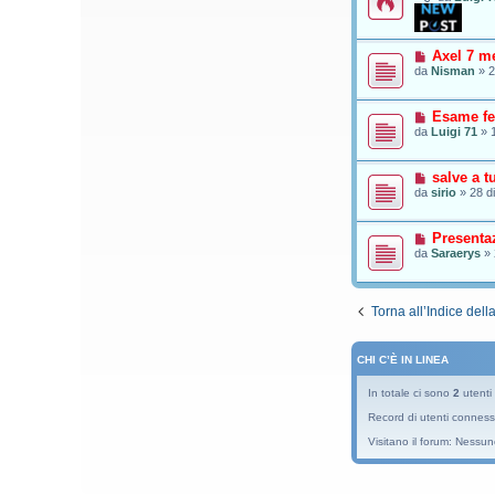
Axel 7 me
da
Nisman
»
2
Esame fe
da
Luigi 71
»
salve a tu
da
sirio
»
28 d
Presenta
da
Saraerys
»
Torna all’Indice dell
CHI C’È IN LINEA
In totale ci sono
2
utenti 
Record di utenti conness
Visitano il forum: Nessun