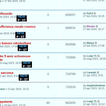
27 feb 2024, 19:51
io
»
27 feb 2024, 19:51
ulfossido
da
fra13
0
658557
27 feb 2024, 16:25
eb 2024, 16:25
fficienza renale cronico
da
Elicats
1
688624
27 feb 2024, 16:17
feb 2024, 8:55
n tumore retrobulbare
da
Maryy
0
650998
22 feb 2024, 17:58
feb 2024, 17:58
atto 9 anni schiumoso
da
Luigi 71
0
720968
20 mag 2023, 18:55
te
20 mag 2023, 18:55
e sarcoma
da
Lararah
0
729789
21 apr 2023, 9:41
1 apr 2023, 9:41
da
ringhiothebest
0
732919
13 apr 2023, 16:21
best
»
13 apr 2023, 16:21
appetente
da
Luigi 71
40
962650
12 apr 2023, 22:14
1
»
18 feb 2023, 23:18