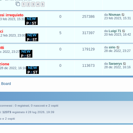
1
2
3
4
5
si irrequieto
da
Nisman
0
257386
23 feb 2023, 15:31
3 feb 2023, 15:31
ci
da
Luigi 71
5
317397
20 feb 2023, 16:42
12 feb 2023, 23:00
tti
da
sirio
0
179129
28 dic 2022, 23:27
ic 2022, 23:27
zione
da
Saraerys
0
113673
28 dic 2022, 16:16
28 dic 2022, 16:16
a Board
connessi : 0 registrati, 0 nascosti e 2 ospiti
i:
12373
registrato il 28 lug 2026, 19:39
o e 2 ospiti