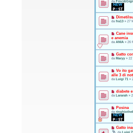
da
Frnci&Gig
Dimetils
da
fra13
»
27 f
Cane insu
e anemia
da
ANIA
»
26 
Gatto co
da
Maryy
»
22 
Vo ito g
alle 3 di not
da
Luigi 71
»
diabete 
da
Lararah
»
2
Posina
da
ringhiothe
Gatto in
da
Luigi 7