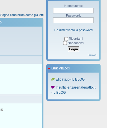
Nome utente:
Segna i subforum come già letti
Password:
O
Ho dimenticato la password
Ricordami
Nascondimi
Iscriviti
LINK VELOCI
Elicats.it - IL BLOG
Insufficienzarenalegatto.it
- IL BLOG
V
e
d
i
u
l