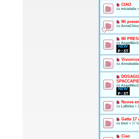
CIAO
o
da
micialalla
Mi prese
da
AnnaChic
MI PRE
da
AngelMor1
Vivomix
da
Annabalda
DOSAGG
SPACCAPI
da
AngelMor1
Nuova ent
da
LaBirba
»
2
Gatta 17
da
limir
»
27 f
Ciao