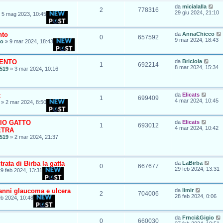
da
micialalla
2
778316
29 giu 2024, 21:10
»
5 mag 2023, 10:45
nto
da
AnnaChicco
0
657592
9 mar 2024, 18:43
co
»
9 mar 2024, 18:43
SENTO
da
Briciola
1
692214
8 mar 2024, 15:34
519
»
3 mar 2024, 10:16
x
da
Elicats
1
699409
4 mar 2024, 10:45
»
2 mar 2024, 8:50
IO GATTO
da
Elicats
1
693012
4 mar 2024, 10:42
ETRA
519
»
2 mar 2024, 21:37
rata di Birba la gatta
da
LaBirba
0
667677
29 feb 2024, 13:31
9 feb 2024, 13:31
 anni glaucoma e ulcera
da
limir
2
704006
28 feb 2024, 0:06
eb 2024, 10:48
da
Frnci&Gigio
0
660030