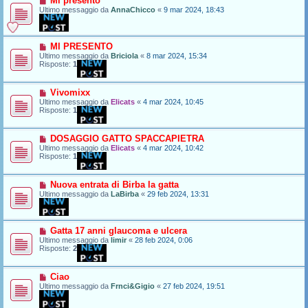
Mi presento
Ultimo messaggio da
AnnaChicco
«
9 mar 2024, 18:43
MI PRESENTO
Ultimo messaggio da
Briciola
«
8 mar 2024, 15:34
Risposte:
1
Vivomixx
Ultimo messaggio da
Elicats
«
4 mar 2024, 10:45
Risposte:
1
DOSAGGIO GATTO SPACCAPIETRA
Ultimo messaggio da
Elicats
«
4 mar 2024, 10:42
Risposte:
1
Nuova entrata di Birba la gatta
Ultimo messaggio da
LaBirba
«
29 feb 2024, 13:31
Gatta 17 anni glaucoma e ulcera
Ultimo messaggio da
limir
«
28 feb 2024, 0:06
Risposte:
2
Ciao
Ultimo messaggio da
Frnci&Gigio
«
27 feb 2024, 19:51