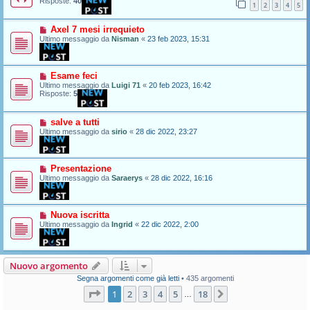
Risposte:
40
1
2
3
4
5
Axel 7 mesi irrequieto
Ultimo messaggio da
Nisman
«
23 feb 2023, 15:31
Esame feci
Ultimo messaggio da
Luigi 71
«
20 feb 2023, 16:42
Risposte:
5
salve a tutti
Ultimo messaggio da
sirio
«
28 dic 2022, 23:27
Presentazione
Ultimo messaggio da
Saraerys
«
28 dic 2022, 16:16
Nuova iscritta
Ultimo messaggio da
Ingrid
«
22 dic 2022, 2:00
Nuovo argomento
Segna argomenti come già letti
• 435 argomenti
Pagina
1
di
18
1
2
3
4
5
18
Prossimo
…