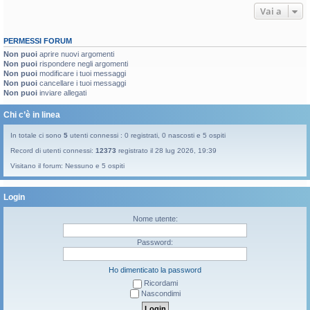
Vai a
PERMESSI FORUM
Non puoi
aprire nuovi argomenti
Non puoi
rispondere negli argomenti
Non puoi
modificare i tuoi messaggi
Non puoi
cancellare i tuoi messaggi
Non puoi
inviare allegati
Chi c’è in linea
In totale ci sono
5
utenti connessi : 0 registrati, 0 nascosti e 5 ospiti
Record di utenti connessi:
12373
registrato il 28 lug 2026, 19:39
Visitano il forum: Nessuno e 5 ospiti
Login
Nome utente:
Password:
Ho dimenticato la password
Ricordami
Nascondimi