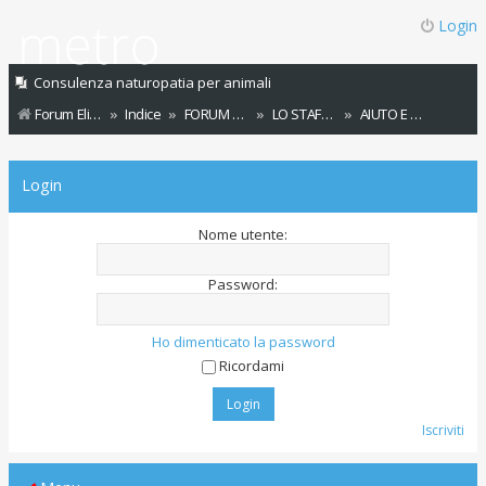
Login
Consulenza naturopatia per animali
Forum Elicats
Indice
FORUM GENERALE ELICATS
LO STAFF ELICATS INFORMA/SUPPORTO TECNICO
AIUTO E SUPPORTO TECNICO
Login
Nome utente:
Password:
Ho dimenticato la password
Ricordami
Iscriviti