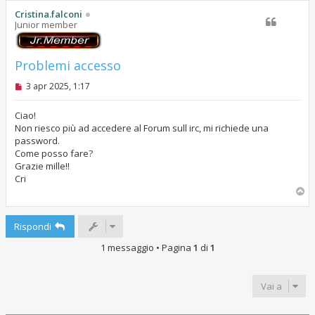
g
o
Cristina.falconi
i
Junior member
o
Problemi accesso
M
3 apr 2025, 1:17
e
s
s
Ciao!
a
Non riesco più ad accedere al Forum sull irc, mi richiede una
g
password.
g
Come posso fare?
i
o
Grazie mille!!
d
Cri
a
T
l
o
e
g
p
g
Rispondi
e
r
1 messaggio • Pagina
1
di
1
e
Vai a