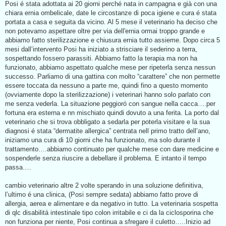
s
s
Posi é stata adottata ai 20 giorni perché nata in campagna e già con una
s
a
chiara ernia ombelicale, date le circostanze di poca igiene e cura é stata
a
g
g
portata a casa e seguita da vicino. Al 5 mese il veterinario ha deciso che
g
g
non potevamo aspettare oltre per via dell'ernia ormai troppo grande e
i
i
o
abbiamo fatto sterilizzazione e chiusura ernia tutto assieme. Dopo circa 5
d
o
mesi dall’intervento Posi ha iniziato a strisciare il sederino a terra,
a
l
sospettando fossero parassiti. Abbiamo fatto la terapia ma non ha
e
funzionato, abbiamo aspettato qualche mese per ripeterla senza nessun
g
g
successo. Parliamo di una gattina con molto “carattere” che non permette
e
essere toccata da nessuno a parte me, quindi fino a questo momento
r
e
(ovviamente dopo la sterilizzazione) i veterinari hanno solo parlato con
me senza vederla. La situazione peggioró con sangue nella cacca….per
fortuna era esterna e nn mischiato quindi dovuto a una ferita. La porto dal
veterinario che si trova obbligato a sedarla per poterla visitare e la sua
diagnosi é stata “dermatite allergica” centrata nell primo tratto dell’ano,
iniziamo una cura di 10 giorni che ha funzionato, ma solo durante il
trattamento….abbiamo continuato per qualche mese con dare medicine e
sospenderle senza riuscire a debellare il problema. E intanto il tempo
passa….
cambio veterinario altre 2 volte sperando in una soluzione definitiva,
l’ultimo é una clinica, (Posi sempre sedata) abbiamo fatto prove di
allergia, aerea e alimentare e da negativo in tutto. La veterinaria sospetta
di qlc disabilitá intestinale tipo colon irritabile e ci da la ciclosporina che
non funziona per niente, Posi continua a sfregare il culetto…..Inizio ad