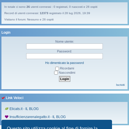
In totale ci sono
26
utenti connessi : 0 registrati, 0 nascosti e 26 ospiti
Record di utenti connessi:
12373
registrato il 28 lug 2026, 19:39
Visitano il forum: Nessuno e 26 ospiti
Login
Nome utente:
Password:
Ho dimenticato la password
Ricordami
Nascondimi
Iscriviti
Link Veloci
Elicats.it - IL BLOG
Insufficienzarenalegatto.it - IL BLOG
Questo sito utilizza cookie al fine di fornire la