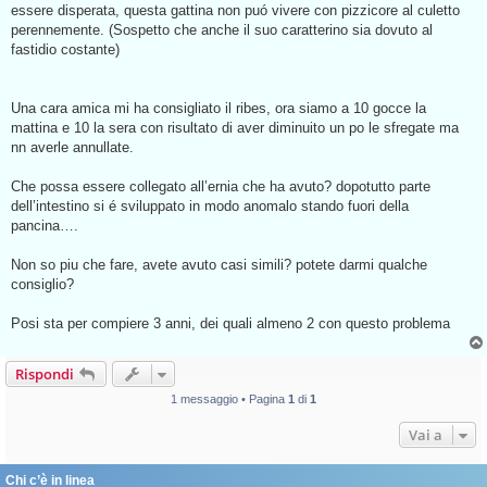
essere disperata, questa gattina non puó vivere con pizzicore al culetto
perennemente. (Sospetto che anche il suo caratterino sia dovuto al
fastidio costante)
Una cara amica mi ha consigliato il ribes, ora siamo a 10 gocce la
mattina e 10 la sera con risultato di aver diminuito un po le sfregate ma
nn averle annullate.
Che possa essere collegato all’ernia che ha avuto? dopotutto parte
dell’intestino si é sviluppato in modo anomalo stando fuori della
pancina….
Non so piu che fare, avete avuto casi simili? potete darmi qualche
consiglio?
Posi sta per compiere 3 anni, dei quali almeno 2 con questo problema
Rispondi
1 messaggio • Pagina
1
di
1
Vai a
Chi c’è in linea