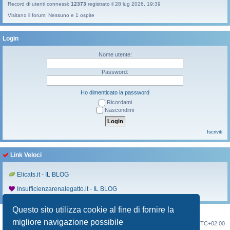
Record di utenti connessi:
12373
registrato il 28 lug 2026, 19:39
Visitano il forum: Nessuno e 1 ospite
Login
Nome utente:
Password:
Ho dimenticato la password
Ricordami
Nascondimi
Iscriviti
Link Veloci
Elicats.it - IL BLOG
Insufficienzarenalegatto.it - IL BLOG
Questo sito utilizza cookie al fine di fornire la
migliore navigazione possibile
Indice
Contattaci
Cancella cookie
Tutti gli orari sono
UTC+02:00