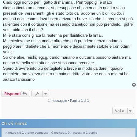
s
Ciao, oggi scrivo per il gatto di mamma.. Purtroppo gli è stato
g
s
diagnosticato un sarcoma, si presuppone al pancreas in quanto sono
g
a
g
presenti dei versamenti, gli è stato tolto dall'addome un lt di liquido. i
i
g
risultati degli esami dovrebbero arrivare a breve. so che il sarcoma si può
o
i
o
rallentare con il cortisone ma essendo diabetico non può prenderlo.. potrei
d
sostituirlo con il ribes?
a
l
Mi è stata consigliata la reuterina per fluidificare la linfa..
e
Mi chiedevo se ci sia anche altro che può prendere senza andare a
g
g
peggiorare il diabete che al momento è decisamente stabile e con ottimi
e
valori..
r
e
So che aloe, reishi, egcg, cardo mariano e curcuma possono aiutare ma
non so se nella sua situazione si possono prendere..
Spero di avere info più dettagliate a breve in modo da dare il quadro
completo, ma volevo giusto un paio di dritte visto che con la mia mi hai
aiutato tantissimo
Rispondi
1 messaggio • Pagina
1
di
1
Vai a
Chi c’è in linea
In totale c’è
1
utente connesso : 0 registrati, 0 nascosti e 1 ospite