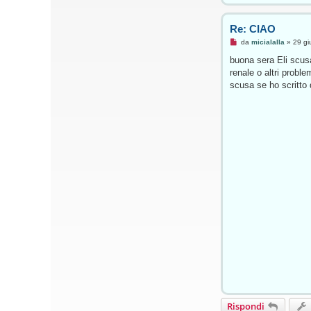
o
Re: CIAO
M
da
micialalla
»
29 gi
e
s
buona sera Eli scus
s
renale o altri proble
a
g
scusa se ho scritto 
g
i
o
d
a
l
e
g
g
e
r
e
Rispondi