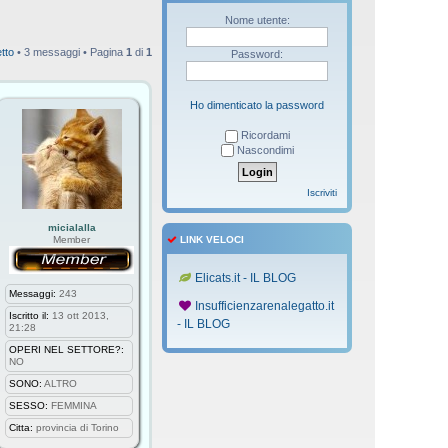
Nome utente:
tto
• 3 messaggi • Pagina
1
di
1
Password:
Ho dimenticato la password
Ricordami
Nascondimi
Iscriviti
micialalla
Member
LINK VELOCI
Elicats.it - IL BLOG
Messaggi:
243
Insufficienzarenalegatto.it
Iscritto il:
13 ott 2013,
- IL BLOG
21:28
OPERI NEL SETTORE?:
NO
SONO:
ALTRO
SESSO:
FEMMINA
Citta:
provincia di Torino