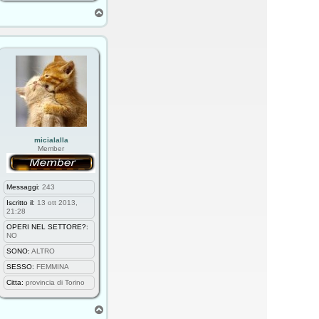
T
o
p
micialalla
Member
Messaggi:
243
Iscritto il:
13 ott 2013,
21:28
OPERI NEL SETTORE?:
NO
SONO:
ALTRO
SESSO:
FEMMINA
Citta:
provincia di Torino
T
o