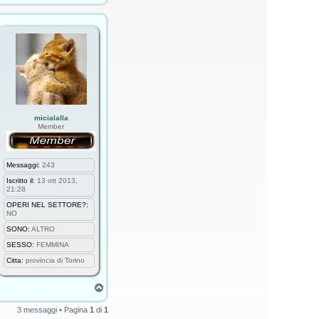
p
micialalla
Member
Messaggi:
243
Iscritto il:
13 ott 2013,
21:28
OPERI NEL SETTORE?:
NO
SONO:
ALTRO
SESSO:
FEMMINA
Citta:
provincia di Torino
T
o
p
3 messaggi • Pagina
1
di
1