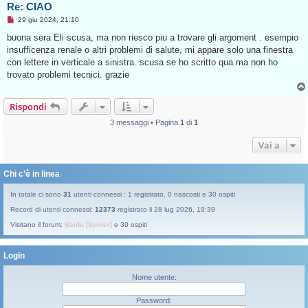
e
Re: CIAO
M
29 giu 2024, 21:10
e
s
buona sera Eli scusa, ma non riesco piu a trovare gli argoment . esempio
s
insufficenza renale o altri problemi di salute, mi appare solo una finestra
a
g
con lettere in verticale a sinistra. scusa se ho scritto qua ma non ho
g
trovato problemi tecnici. grazie
i
o
d
a
Rispondi
l
e
3 messaggi • Pagina
1
di
1
g
g
e
Vai a
r
e
Chi c’è in linea
In totale ci sono
31
utenti connessi : 1 registrato, 0 nascosti e 30 ospiti
Record di utenti connessi:
12373
registrato il 28 lug 2026, 19:39
Visitano il forum:
Baidu [Spider]
e 30 ospiti
Login
Nome utente:
Password: