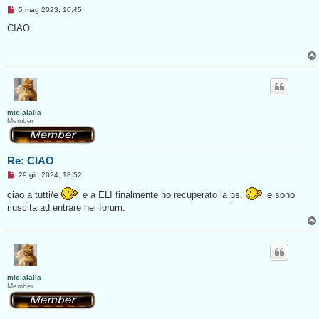
M
5 mag 2023, 10:45
e
s
CIAO
s
a
g
g
i
o
d
a
l
e
micialalla
g
Member
g
e
r
e
Re: CIAO
M
29 giu 2024, 18:52
e
s
ciao a tutti/e
e a ELI finalmente ho recuperato la ps.
e sono
s
riuscita ad entrare nel forum.
a
g
g
i
o
d
a
l
e
micialalla
g
Member
g
e
r