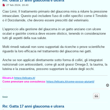
Re: Gatta 17 anni glaucoma e ulcera
M
27 feb 2024, 16:43
e
s
Ciao Limir, Il trattamento primario del glaucoma mira a ridurre la pressione
s
intraoculare. Questo può includere l'uso di colliri specifici come il Timololo
a
g
o il Dorzolamide, che devono essere prescritti dal veterinario.
g
i
o
L'approccio alla gestione del glaucoma in un gatto anziano con ulcere
d
oculari e gastrite cronica deve essere olistico, tenendo in considerazione
a
l
tutti gli aspetti della sua salute.
e
g
g
Molti rimedi naturali non sono supportati da ricerche o prove scientifiche
e
riguardo la loro efficacia nel trattamento del glaucoma nei gatti.
r
e
Anche se non applicati direttamente sotto forma di colliri, gli integratori
nutrizionali con antiossidanti, come gli acidi grassi Omega-3, la taurina, la
luteina e la zeaxantina, possono supportare la salute degli occhi.
Elicats.it
https://elicats.it/
Come prenotare una consulenza:
https://elicats.it/come-posso-aiutarti/
limir
Re: Gatta 17 anni glaucoma e ulcera