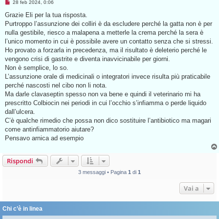
M
28 feb 2024, 0:06
e
s
Grazie Eli per la tua risposta.
s
Purtroppo l’assunzione dei colliri è da escludere perché la gatta non è per
a
g
nulla gestibile, riesco a malapena a metterle la crema perché la sera è
g
l’unico momento in cui è possibile avere un contatto senza che si stressi.
i
o
Ho provato a forzarla in precedenza, ma il risultato è deleterio perché le
d
vengono crisi di gastrite e diventa inavvicinabile per giorni.
a
l
Non è semplice, lo so.
e
L’assunzione orale di medicinali o integratori invece risulta più praticabile
g
g
perché nascosti nel cibo non li nota.
e
Ma darle clavaseptin spesso non va bene e quindi il veterinario mi ha
r
e
prescritto Colbiocin nei periodi in cui l’occhio s’infiamma o perde liquido
dall’ulcera.
C’è qualche rimedio che possa non dico sostituire l’antibiotico ma magari
come antinfiammatorio aiutare?
Pensavo arnica ad esempio
Rispondi
3 messaggi • Pagina
1
di
1
Vai a
Chi c’è in linea