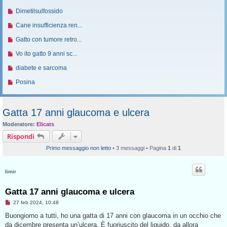
i
o
g
s
o
u
i
a
e
a
N
Dimetilsulfossido
g
s
m
o
o
g
s
l
u
i
a
e
v
N
Cane insufficienza ren...
g
s
l
o
o
g
s
o
u
i
a
’
v
N
Gatto con tumore retro...
g
s
m
o
o
g
u
o
u
i
a
e
v
N
Vo ito gatto 9 anni sc...
g
l
m
o
o
g
s
o
u
i
t
e
v
N
diabete e sarcoma
g
s
m
o
o
i
s
o
u
i
a
e
v
N
Posina
m
s
m
o
o
g
s
o
u
o
a
e
v
g
s
m
o
m
g
s
o
i
a
e
v
e
Gatta 17 anni glaucoma e ulcera
g
s
m
o
g
s
o
s
i
a
e
Moderatore:
Elicats
g
s
m
s
o
g
s
i
a
Rispondi
e
a
g
s
o
g
s
g
i
Primo messaggio non letto
• 3 messaggi • Pagina
1
di
1
a
g
s
g
o
g
i
a
i
g
o
limir
g
o
i
g
o
Gatta 17 anni glaucoma e ulcera
i
o
M
27 feb 2024, 10:48
e
s
Buongiorno a tutti, ho una gatta di 17 anni con glaucoma in un occhio che
s
da dicembre presenta un’ulcera. È fuoriuscito del liquido, da allora
a