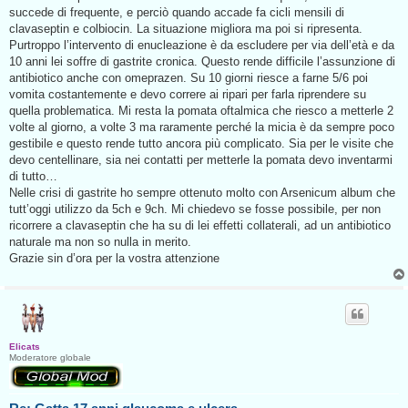
g
succede di frequente, e perciò quando accade fa cicli mensili di
g
clavaseptin e colbiocin. La situazione migliora ma poi si ripresenta.
i
o
Purtroppo l’intervento di enucleazione è da escludere per via dell’età e da
d
10 anni lei soffre di gastrite cronica. Questo rende difficile l’assunzione di
a
l
antibiotico anche con omeprazen. Su 10 giorni riesce a farne 5/6 poi
e
vomita costantemente e devo correre ai ripari per farla riprendere su
g
g
quella problematica. Mi resta la pomata oftalmica che riesco a metterle 2
e
volte al giorno, a volte 3 ma raramente perché la micia è da sempre poco
r
e
gestibile e questo rende tutto ancora più complicato. Sia per le visite che
devo centellinare, sia nei contatti per metterle la pomata devo inventarmi
di tutto…
Nelle crisi di gastrite ho sempre ottenuto molto con Arsenicum album che
tutt’oggi utilizzo da 5ch e 9ch. Mi chiedevo se fosse possibile, per non
ricorrere a clavaseptin che ha su di lei effetti collaterali, ad un antibiotico
naturale ma non so nulla in merito.
Grazie sin d’ora per la vostra attenzione
Elicats
Moderatore globale