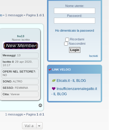
Nome utente:
to
• 1 messaggio • Pagina
1
di
1
Password:
Ho dimenticato la password
fra13
Ricordami
Nuovo iscritto
Nascondimi
Messaggi:
13
Iscriviti
Iscritto il:
29 apr 2020,
10:17
LINK VELOCI
OPERI NEL SETTORE?:
NO
Elicats.it - IL BLOG
SONO:
ALTRO
SESSO:
FEMMINA
Insufficienzarenalegatto.it
- IL BLOG
Citta:
Varese
T
o
p
1 messaggio • Pagina
1
di
1
Vai a