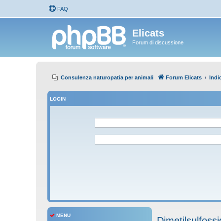
FAQ
Elicats
Forum di discussione
Consulenza naturopatia per animali
Forum Elicats
Indi
LOGIN
MENU
Dimetilsulfoss