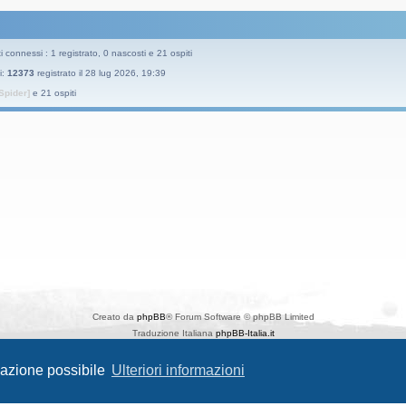
i connessi : 1 registrato, 0 nascosti e 21 ospiti
i:
12373
registrato il 28 lug 2026, 19:39
Spider]
e 21 ospiti
Creato da
phpBB
® Forum Software © phpBB Limited
Traduzione Italiana
phpBB-Italia.it
Style
Prosilver New Edition
da ©
Origin
igazione possibile
Ulteriori informazioni
phpBB SiteMaker
Privacy
|
Condizioni