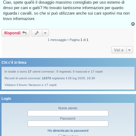
s
Ciao, spete qual'è il dosaggio massimo consigliato per uso esterno di
s
dmso per cani e gatti? Ho trovato tantissime informazioni per quanto
a
g
riguarda i cavalli, so che si può utilizzare anche sui cani sportivi ma non
g
trovo informazioni.
i
o
d
a
Rispondi
l
e
1 messaggio • Pagina
1
di
1
g
g
e
Vai a
r
e
Chi c’è in linea
In totale ci sono
17
utenti connessi : 0 registrati, 0 nascosti e 17 ospiti
Record di utenti connessi:
12373
registrato il 28 lug 2026, 19:39
Visitano il forum: Nessuno e 17 ospiti
Login
Nome utente:
Password:
Ho dimenticato la password