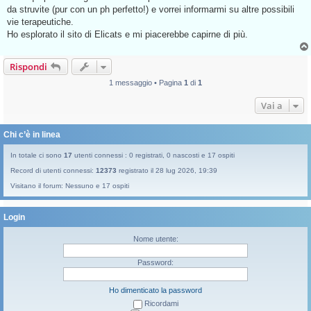
g
da struvite (pur con un ph perfetto!) e vorrei informarmi su altre possibili
g
vie terapeutiche.
i
o
Ho esplorato il sito di Elicats e mi piacerebbe capirne di più.
d
a
l
Rispondi
e
g
g
1 messaggio • Pagina
1
di
1
e
r
Vai a
e
Chi c’è in linea
In totale ci sono
17
utenti connessi : 0 registrati, 0 nascosti e 17 ospiti
Record di utenti connessi:
12373
registrato il 28 lug 2026, 19:39
Visitano il forum: Nessuno e 17 ospiti
Login
Nome utente:
Password:
Ho dimenticato la password
Ricordami