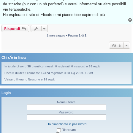
g
da struvite (pur con un ph perfetto!) e vorrei informarmi su altre possibili
g
vie terapeutiche.
i
o
Ho esplorato il sito di Elicats e mi piacerebbe capirne di più.
d
a
l
Rispondi
e
g
g
1 messaggio • Pagina
1
di
1
e
r
Vai a
e
Chi c’è in linea
In totale ci sono
38
utenti connessi : 0 registrati, 0 nascosti e 38 ospiti
Record di utenti connessi:
12373
registrato il 28 lug 2026, 19:39
Visitano il forum: Nessuno e 38 ospiti
Login
Nome utente:
Password:
Ho dimenticato la password
Ricordami