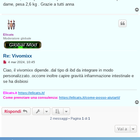
g
darne, pesa 2,6 kg . Grazie a tutti anna
g
i
o
d
a
l
e
g
Elicats
g
Moderatore globale
e
r
e
Re: Vivomixx
M
4 mar 2024, 10:45
e
s
Ciao, il vivomixx dipende..dal tipo di ibd da integrare in modo
s
personalizzato..occorre inoltre capire gravità infiammazione intestinale e
a
g
se ha disbiosi
g
i
o
Elicats.it
https://elicats.it/
d
Come prenotare una consulenza:
https://elicats.it/come-posso-aiutarti/
a
l
e
Rispondi
g
g
e
2 messaggi • Pagina
1
di
1
r
e
Vai a