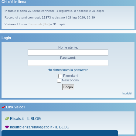
Chi c’è in linea
In totale ci sono
32
utenti connessi : 1 registrato, 0 nascosti e 31 ospiti
Record di utenti connessi:
12373
registrato il 28 lug 2026, 19:39
Visitano il forum:
Semrush [Bot]
e 31 ospiti
Login
Nome utente:
Password:
Ho dimenticato la password
Ricordami
Nascondimi
Iscriviti
Link Veloci
Elicats.it - IL BLOG
Insufficienzarenalegatto.it - IL BLOG