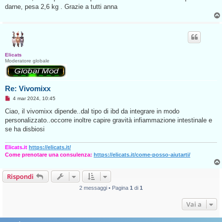
g
darne, pesa 2,6 kg . Grazie a tutti anna
g
i
o
d
a
l
e
g
Elicats
g
Moderatore globale
e
r
e
Re: Vivomixx
M
4 mar 2024, 10:45
e
s
Ciao, il vivomixx dipende..dal tipo di ibd da integrare in modo
s
personalizzato..occorre inoltre capire gravità infiammazione intestinale e
a
g
se ha disbiosi
g
i
o
Elicats.it
https://elicats.it/
d
Come prenotare una consulenza:
https://elicats.it/come-posso-aiutarti/
a
l
e
Rispondi
g
g
e
2 messaggi • Pagina
1
di
1
r
e
Vai a