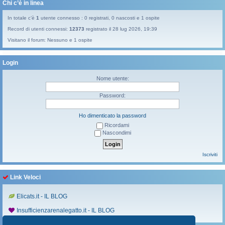
Chi c’è in linea
In totale c’è
1
utente connesso : 0 registrati, 0 nascosti e 1 ospite
Record di utenti connessi:
12373
registrato il 28 lug 2026, 19:39
Visitano il forum: Nessuno e 1 ospite
Login
Nome utente:
Password:
Ho dimenticato la password
Ricordami
Nascondimi
Iscriviti
Link Veloci
Elicats.it - IL BLOG
Insufficienzarenalegatto.it - IL BLOG