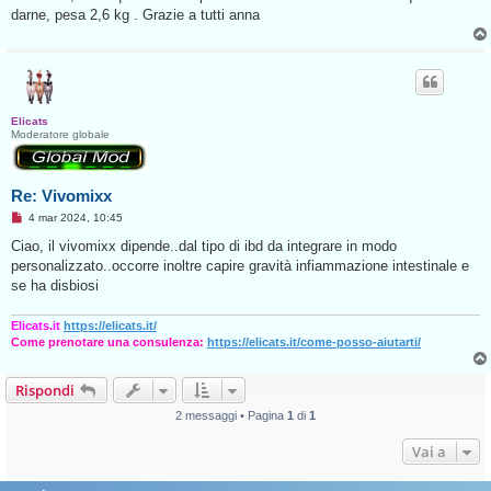
g
darne, pesa 2,6 kg . Grazie a tutti anna
g
i
o
d
a
l
e
g
Elicats
g
Moderatore globale
e
r
e
Re: Vivomixx
M
4 mar 2024, 10:45
e
s
Ciao, il vivomixx dipende..dal tipo di ibd da integrare in modo
s
personalizzato..occorre inoltre capire gravità infiammazione intestinale e
a
g
se ha disbiosi
g
i
o
Elicats.it
https://elicats.it/
d
Come prenotare una consulenza:
https://elicats.it/come-posso-aiutarti/
a
l
e
Rispondi
g
g
e
2 messaggi • Pagina
1
di
1
r
e
Vai a