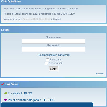
Chi c’è in linea
In totale ci sono
5
utenti connessi : 2 registrati, 0 nascosti e 3 ospiti
Record di utenti connessi:
12373
registrato il 28 lug 2026, 19:39
Visitano il forum:
Amazon [Bot]
,
Bing [Bot]
e 3 ospiti
Login
Nome utente:
Password:
Ho dimenticato la password
Ricordami
Nascondimi
Iscriviti
Link Veloci
Elicats.it - IL BLOG
Insufficienzarenalegatto.it - IL BLOG