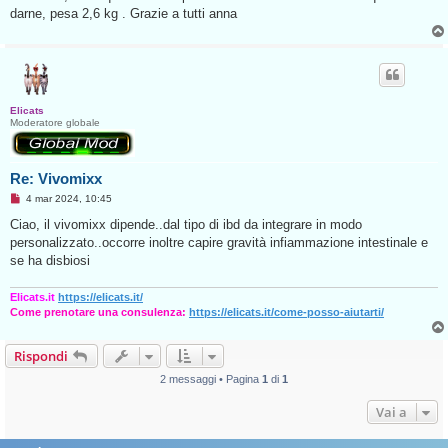
g
darne, pesa 2,6 kg . Grazie a tutti anna
g
i
o
d
a
l
e
g
Elicats
g
Moderatore globale
e
r
e
Re: Vivomixx
M
4 mar 2024, 10:45
e
s
Ciao, il vivomixx dipende..dal tipo di ibd da integrare in modo
s
personalizzato..occorre inoltre capire gravità infiammazione intestinale e
a
g
se ha disbiosi
g
i
o
Elicats.it
https://elicats.it/
d
Come prenotare una consulenza:
https://elicats.it/come-posso-aiutarti/
a
l
e
Rispondi
g
g
e
2 messaggi • Pagina
1
di
1
r
e
Vai a