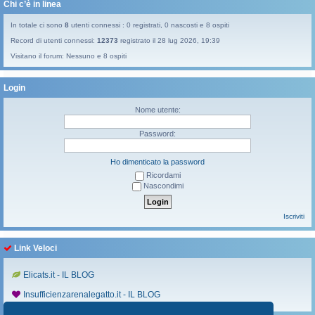
Chi c’è in linea
In totale ci sono
8
utenti connessi : 0 registrati, 0 nascosti e 8 ospiti
Record di utenti connessi:
12373
registrato il 28 lug 2026, 19:39
Visitano il forum: Nessuno e 8 ospiti
Login
Nome utente:
Password:
Ho dimenticato la password
Ricordami
Nascondimi
Iscriviti
Link Veloci
Elicats.it - IL BLOG
Insufficienzarenalegatto.it - IL BLOG