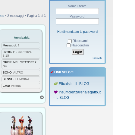
Nome utente:
tto
• 2 messaggi • Pagina
1
di
1
Password:
Ho dimenticato la password
Annabalda
Ricordami
Nascondimi
Messaggi:
1
Iscritto il:
2 mar 2024,
8:15
Iscriviti
OPERI NEL SETTORE?:
NO
LINK VELOCI
SONO:
ALTRO
SESSO:
FEMMINA
Elicats.it - IL BLOG
Citta:
Verona
Insufficienzarenalegatto.it
T
- IL BLOG
o
p