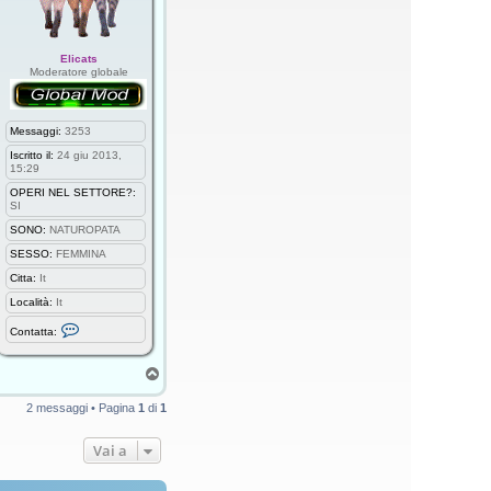
Elicats
Moderatore globale
Messaggi:
3253
Iscritto il:
24 giu 2013,
15:29
OPERI NEL SETTORE?:
SI
SONO:
NATUROPATA
SESSO:
FEMMINA
Citta:
It
Località:
It
C
Contatta:
o
n
t
T
a
o
t
p
t
2 messaggi • Pagina
1
di
1
a
E
l
Vai a
i
c
a