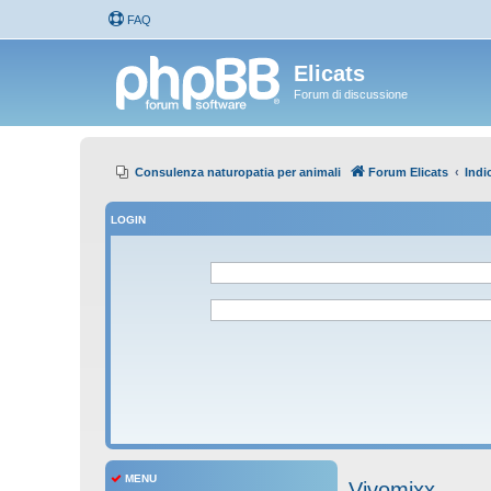
FAQ
Elicats
Forum di discussione
Consulenza naturopatia per animali
Forum Elicats
Indi
LOGIN
MENU
Vivomixx