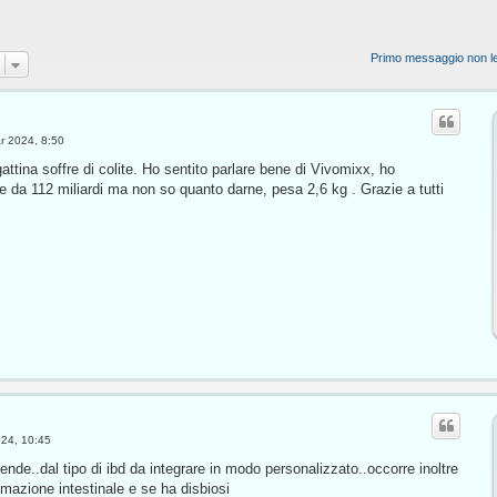
Primo messaggio non le
r 2024, 8:50
attina soffre di colite. Ho sentito parlare bene di Vivomixx, ho
e da 112 miliardi ma non so quanto darne, pesa 2,6 kg . Grazie a tutti
024, 10:45
pende..dal tipo di ibd da integrare in modo personalizzato..occorre inoltre
mmazione intestinale e se ha disbiosi