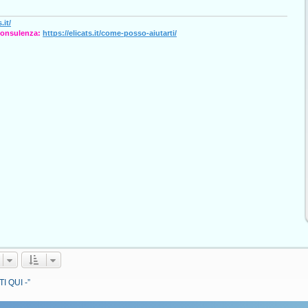
.it/
consulenza:
https://elicats.it/come-posso-aiutarti/
I QUI -”