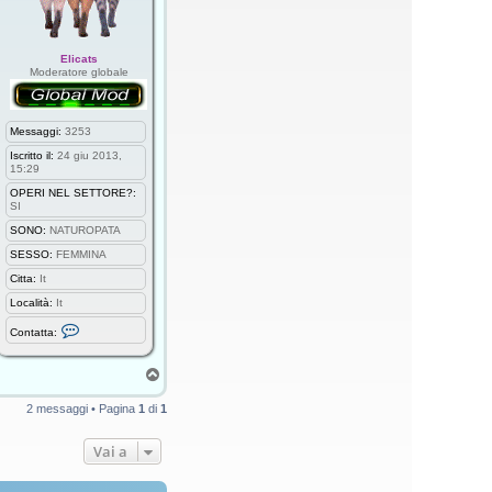
Elicats
Moderatore globale
Messaggi:
3253
Iscritto il:
24 giu 2013,
15:29
OPERI NEL SETTORE?:
SI
SONO:
NATUROPATA
SESSO:
FEMMINA
Citta:
It
Località:
It
C
Contatta:
o
n
t
T
a
o
t
p
t
2 messaggi • Pagina
1
di
1
a
E
l
Vai a
i
c
a