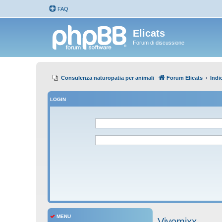
FAQ
Elicats
Forum di discussione
Consulenza naturopatia per animali
Forum Elicats
Indi
LOGIN
MENU
Vivomixx