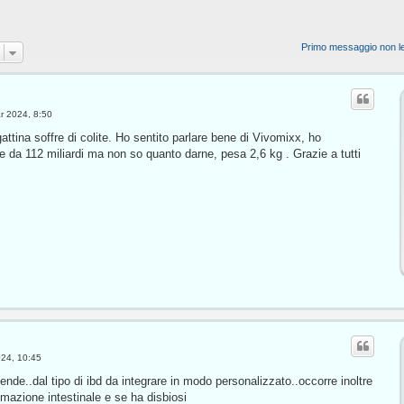
Primo messaggio non le
r 2024, 8:50
attina soffre di colite. Ho sentito parlare bene di Vivomixx, ho
e da 112 miliardi ma non so quanto darne, pesa 2,6 kg . Grazie a tutti
024, 10:45
pende..dal tipo di ibd da integrare in modo personalizzato..occorre inoltre
mmazione intestinale e se ha disbiosi