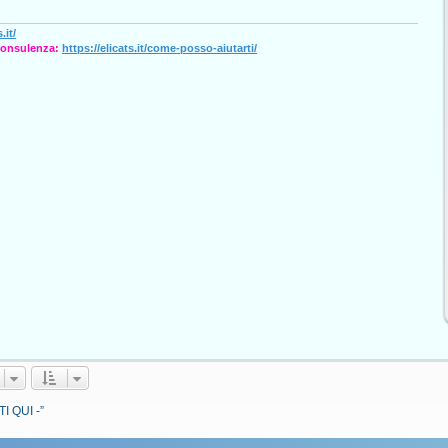
.it/
consulenza:
https://elicats.it/come-posso-aiutarti/
I QUI -”