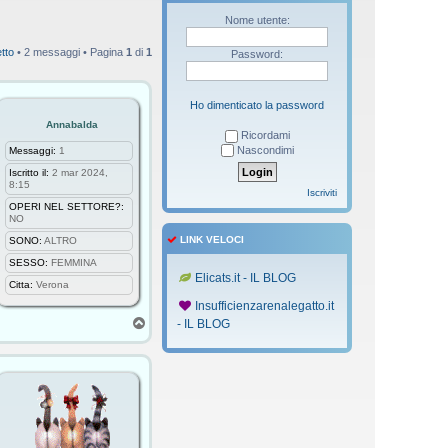
Nome utente:
tto
• 2 messaggi • Pagina
1
di
1
Password:
Ho dimenticato la password
Annabalda
Ricordami
Nascondimi
Messaggi:
1
Iscritto il:
2 mar 2024,
8:15
Iscriviti
OPERI NEL SETTORE?:
NO
LINK VELOCI
SONO:
ALTRO
SESSO:
FEMMINA
Elicats.it - IL BLOG
Citta:
Verona
Insufficienzarenalegatto.it
T
- IL BLOG
o
p