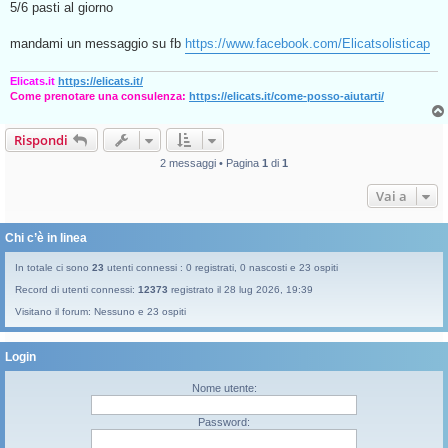
5/6 pasti al giorno
mandami un messaggio su fb
https://www.facebook.com/Elicatsolisticap
Elicats.it
https://elicats.it/
Come prenotare una consulenza:
https://elicats.it/come-posso-aiutarti/
Rispondi
2 messaggi • Pagina
1
di
1
Vai a
Chi c’è in linea
In totale ci sono
23
utenti connessi : 0 registrati, 0 nascosti e 23 ospiti
Record di utenti connessi:
12373
registrato il 28 lug 2026, 19:39
Visitano il forum: Nessuno e 23 ospiti
Login
Nome utente:
Password: