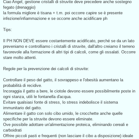
s
Ciao Angel, gestione cristalli di struvite deve precedere anche sostegno
s
fegato (drenaggio)
a
g
la formula migliore è tisana + t.m. poi occorre capire se è presente
g
infezione/infiammazione e se occorre anche acidificare ph
i
o
d
Tips:
a
l
e
Il PH NON DEVE essere costantemente acidificato, perché se da un lato
g
g
preveniamo e controlliamo i cristalli di struvite, dall'altro creiamo il terreno
e
favorevole alla formazione di altri tipi di calcoli, come gli ossalati. Occorre
r
e
stare molto attenti.
Regole per la prevenzione dei calcoli di struvite:
Controllare il peso del gatto, il sovrappeso e l'obesità aumentano la
probabilità di recidive.
Incoraggia il gatto a bere, le ciotole devono essere possibilmente poste in
ogni stanza, utili le fontanella d'acqua.
Evitare qualsiasi fonte di stress, lo stress indebolisce il sistema
immunitario del gatto.
Alimentare il gatto con solo cibo umido, le crocchette anche quelle
specifiche per la struvite devono essere eliminate.
Ove possibile adottare un'alimentazione proteica, eliminando cereali e
carboidrati
Offrire piccoli pasti e frequenti (non lasciare il cibo a disposizione) ideale