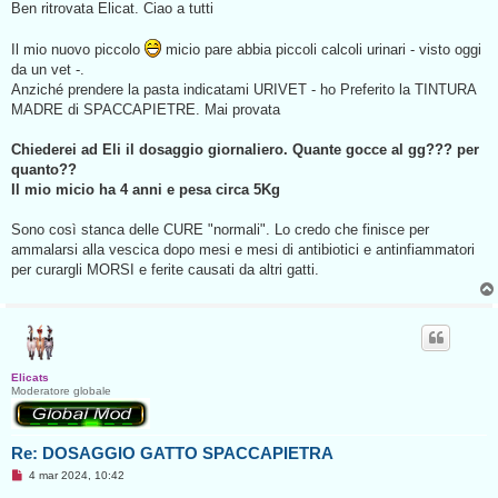
s
Ben ritrovata Elicat. Ciao a tutti
s
a
g
Il mio nuovo piccolo
micio pare abbia piccoli calcoli urinari - visto oggi
g
da un vet -.
i
o
Anziché prendere la pasta indicatami URIVET - ho Preferito la TINTURA
d
MADRE di SPACCAPIETRE. Mai provata
a
l
e
Chiederei ad Eli il dosaggio giornaliero. Quante gocce al gg??? per
g
g
quanto??
e
Il mio micio ha 4 anni e pesa circa 5Kg
r
e
Sono così stanca delle CURE "normali". Lo credo che finisce per
ammalarsi alla vescica dopo mesi e mesi di antibiotici e antinfiammatori
per curargli MORSI e ferite causati da altri gatti.
Elicats
Moderatore globale
Re: DOSAGGIO GATTO SPACCAPIETRA
M
4 mar 2024, 10:42
e