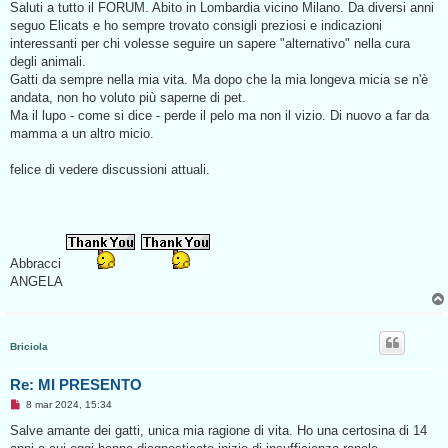
s
Saluti a tutto il FORUM. Abito in Lombardia vicino Milano. Da diversi anni
s
seguo Elicats e ho sempre trovato consigli preziosi e indicazioni
a
g
interessanti per chi volesse seguire un sapere "alternativo" nella cura
g
degli animali.
i
o
Gatti da sempre nella mia vita. Ma dopo che la mia longeva micia se n'è
d
andata, non ho voluto più saperne di pet.
a
l
Ma il lupo - come si dice - perde il pelo ma non il vizio. Di nuovo a far da
e
mamma a un altro micio.
g
g
e
felice di vedere discussioni attuali.
r
e
Abbracci
ANGELA
Briciola
Re: MI PRESENTO
M
8 mar 2024, 15:34
e
s
Salve amante dei gatti, unica mia ragione di vita. Ho una certosina di 14
s