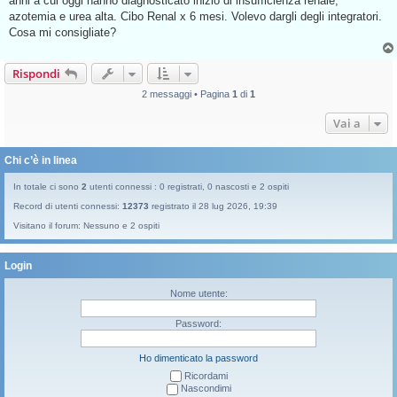
anni a cui oggi hanno diagnosticato inizio di insufficienza renale,
a
g
azotemia e urea alta. Cibo Renal x 6 mesi. Volevo dargli degli integratori.
g
Cosa mi consigliate?
i
o
d
a
Rispondi
l
e
2 messaggi • Pagina
1
di
1
g
g
e
Vai a
r
e
Chi c’è in linea
In totale ci sono
2
utenti connessi : 0 registrati, 0 nascosti e 2 ospiti
Record di utenti connessi:
12373
registrato il 28 lug 2026, 19:39
Visitano il forum: Nessuno e 2 ospiti
Login
Nome utente:
Password:
Ho dimenticato la password
Ricordami
Nascondimi