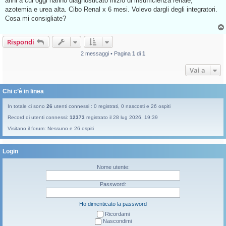
anni a cui oggi hanno diagnosticato inizio di insufficienza renale,
a
g
azotemia e urea alta. Cibo Renal x 6 mesi. Volevo dargli degli integratori.
g
Cosa mi consigliate?
i
o
d
a
Rispondi
l
e
2 messaggi • Pagina
1
di
1
g
g
e
Vai a
r
e
Chi c’è in linea
In totale ci sono
26
utenti connessi : 0 registrati, 0 nascosti e 26 ospiti
Record di utenti connessi:
12373
registrato il 28 lug 2026, 19:39
Visitano il forum: Nessuno e 26 ospiti
Login
Nome utente:
Password:
Ho dimenticato la password
Ricordami
Nascondimi