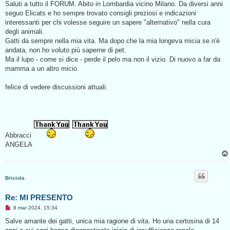
s
Saluti a tutto il FORUM. Abito in Lombardia vicino Milano. Da diversi anni
s
seguo Elicats e ho sempre trovato consigli preziosi e indicazioni
a
g
interessanti per chi volesse seguire un sapere "alternativo" nella cura
g
degli animali.
i
o
Gatti da sempre nella mia vita. Ma dopo che la mia longeva micia se n'è
d
andata, non ho voluto più saperne di pet.
a
l
Ma il lupo - come si dice - perde il pelo ma non il vizio. Di nuovo a far da
e
mamma a un altro micio.
g
g
e
felice di vedere discussioni attuali.
r
e
Abbracci
ANGELA
Briciola
Re: MI PRESENTO
M
8 mar 2024, 15:34
e
s
Salve amante dei gatti, unica mia ragione di vita. Ho una certosina di 14
s