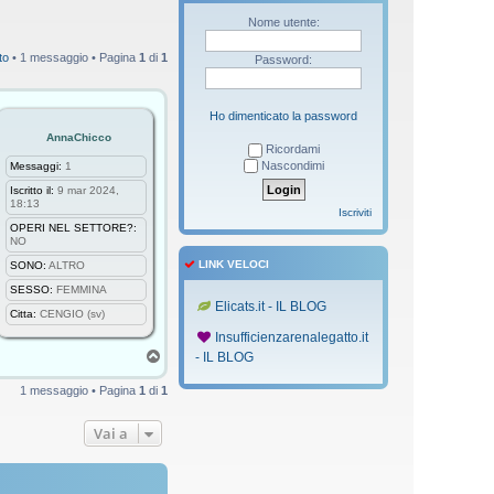
Nome utente:
to
• 1 messaggio • Pagina
1
di
1
Password:
Ho dimenticato la password
AnnaChicco
Ricordami
Nascondimi
Messaggi:
1
Iscritto il:
9 mar 2024,
18:13
Iscriviti
OPERI NEL SETTORE?:
NO
LINK VELOCI
SONO:
ALTRO
SESSO:
FEMMINA
Elicats.it - IL BLOG
Citta:
CENGIO (sv)
Insufficienzarenalegatto.it
T
- IL BLOG
o
p
1 messaggio • Pagina
1
di
1
Vai a