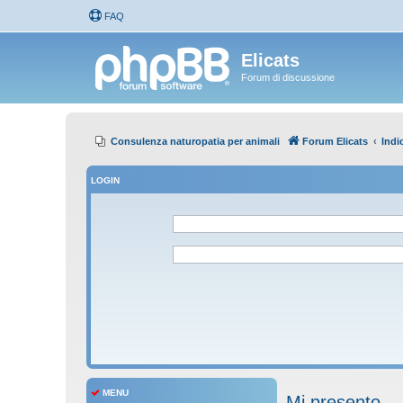
FAQ
Elicats
Forum di discussione
Consulenza naturopatia per animali
Forum Elicats
Indi
LOGIN
MENU
Mi presento