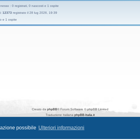
esso : 0 registrati, 0 nascosti e 1 ospite
i:
12373
registrato il 28 lug 2026, 19:39
o e 1 ospite
Creato da
phpBB
® Forum Software © phpBB Limited
Traduzione Italiana
phpBB-Italia.it
Style
Prosilver New Edition
da ©
Origin
igazione possibile
Ulteriori informazioni
phpBB SiteMaker
Privacy
|
Condizioni