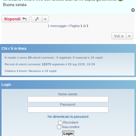
g
Buona serata
g
i
o
Rispondi
d
a
l
1 messaggio • Pagina
1
di
1
e
g
Vai a
g
e
r
e
Chi c’è in linea
In totale ci sono
24
utenti connessi : 0 registrati, 0 nascosti e 24 ospiti
Record di utenti connessi:
12373
registrato il 28 lug 2026, 19:39
Visitano il forum: Nessuno e 24 ospiti
Login
Nome utente:
Password:
Ho dimenticato la password
Ricordami
Nascondimi