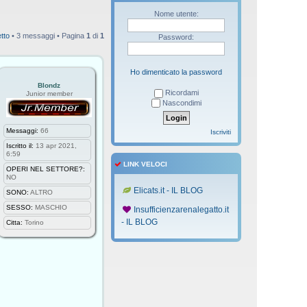
Nome utente:
tto
• 3 messaggi • Pagina
1
di
1
Password:
Ho dimenticato la password
Blondz
Ricordami
Junior member
Nascondimi
Messaggi:
66
Iscriviti
Iscritto il:
13 apr 2021,
6:59
LINK VELOCI
OPERI NEL SETTORE?:
NO
Elicats.it - IL BLOG
SONO:
ALTRO
SESSO:
MASCHIO
Insufficienzarenalegatto.it
- IL BLOG
Citta:
Torino