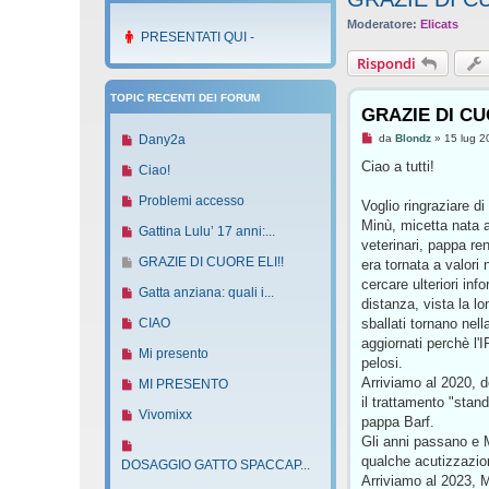
Moderatore:
Elicats
PRESENTATI QUI -
Rispondi
TOPIC RECENTI DEI FORUM
GRAZIE DI CU
M
N
da
Blondz
»
15 lug 2
Dany2a
e
u
s
Ciao a tutti!
N
Ciao!
s
o
u
a
v
N
Problemi accesso
g
Voglio ringraziare di
o
g
o
u
Minù, micetta nata a
v
i
N
Gattina Lulu’ 17 anni:...
m
o
o
veterinari, pappa re
o
u
d
e
v
V
GRAZIE DI CUORE ELI!!
era tornata a valori
m
a
o
s
o
a
l
cercare ulteriori info
e
v
N
Gatta anziana: quali i...
e
s
m
i
distanza, vista la lo
s
g
o
u
a
e
a
g
N
sballati tornano nel
CIAO
s
m
o
e
g
s
l
u
aggiornati perchè l'
a
r
e
v
N
Mi presento
g
s
l
e
o
pelosi.
g
s
o
u
i
a
’
v
Arriviamo al 2020, 
N
MI PRESENTO
g
s
m
o
o
g
u
o
il trattamento "stand
u
i
a
e
v
N
Vivomixx
g
l
m
pappa Barf.
o
o
g
s
o
u
i
t
e
Gli anni passano e M
v
N
g
s
m
o
o
i
s
qualche acutizzazion
o
u
DOSAGGIO GATTO SPACCAP...
i
a
e
v
m
s
Arriviamo al 2023, M
m
o
o
g