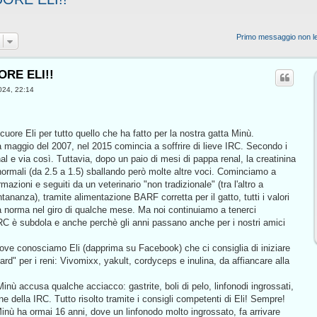
Primo messaggio non le
ORE ELI!!
024, 22:14
 cuore Eli per tutto quello che ha fatto per la nostra gatta Minù.
 maggio del 2007, nel 2015 comincia a soffrire di lieve IRC. Secondo i
nal e via così. Tuttavia, dopo un paio di mesi di pappa renal, la creatinina
 normali (da 2.5 a 1.5) sballando però molte altre voci. Cominciamo a
rmazioni e seguiti da un veterinario "non tradizionale" (tra l'altro a
ntananza), tramite alimentazione BARF corretta per il gatto, tutti i valori
la norma nel giro di qualche mese. Ma noi continuiamo a tenerci
IRC è subdola e anche perchè gli anni passano anche per i nostri amici
dove conosciamo Eli (dapprima su Facebook) che ci consiglia di iniziare
ard" per i reni: Vivomixx, yakult, cordyceps e inulina, da affiancare alla
inù accusa qualche acciacco: gastrite, boli di pelo, linfonodi ingrossati,
e della IRC. Tutto risolto tramite i consigli competenti di Eli! Sempre!
inù ha ormai 16 anni, dove un linfonodo molto ingrossato, fa arrivare