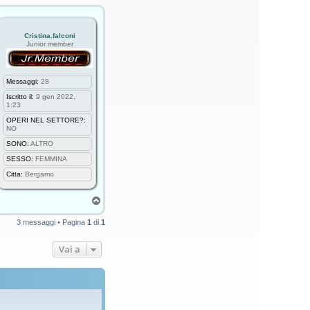
p
t
a
E
l
Cristina.falconi
i
Junior member
c
a
t
s
Messaggi:
28
Iscritto il:
9 gen 2022,
1:23
OPERI NEL SETTORE?:
NO
SONO:
ALTRO
SESSO:
FEMMINA
Citta:
Bergamo
T
o
p
3 messaggi • Pagina
1
di
1
Vai a