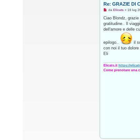
Re: GRAZIE DI 
o
M
da
Elicats
»
16 lug 2
e
s
Ciao Blondz, grazie 
s
gratitudine.. Il via
a
g
dell'amore e delle c
g
i
o
epilogo..
il s
d
a
con noi il tuo dolore
l
Eli
e
g
g
Elicats.it
https://elicats
e
r
Come prenotare una 
e