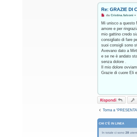
Re: GRAZIE DI 
M
da
Cristina.falconi
»
e
s
Mi unisco a questo M
s
amore e per ringrazia
a
g
mio gattino credo si
g
consigliato di fare 
i
o
suoi consigli sono st
d
Avevano dato a Mirti
a
l
e se ne è andato sta
e
senza dolore .
g
g
Il mio dolore ovvia
e
Grazie di cuore Eli 
r
e
Rispondi
Torna a “PRESENTAT
CHI C’È IN LINEA
In totale ci sono
28
utenti