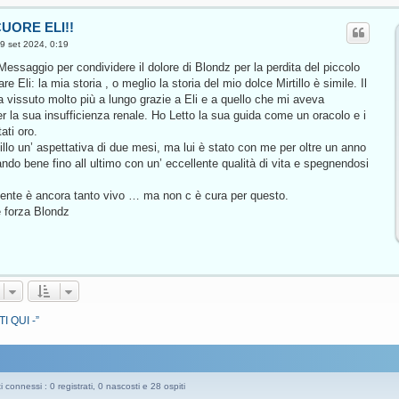
CUORE ELI!!
9 set 2024, 0:19
essaggio per condividere il dolore di Blondz per la perdita del piccolo
re Eli: la mia storia , o meglio la storia del mio dolce Mirtillo è simile. Il
a vissuto molto più a lungo grazie a Eli e a quello che mi aveva
per la sua insufficienza renale. Ho Letto la sua guida come un oracolo e i
ati oro.
llo un’ aspettativa di due mesi, ma lui è stato con me per oltre un anno
ndo bene fino all ultimo con un’ eccellente qualità di vita e spegnendosi
mente è ancora tanto vivo … ma non c è cura per questo.
e forza Blondz
I QUI -”
 connessi : 0 registrati, 0 nascosti e 28 ospiti