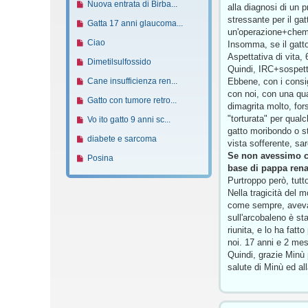
s
o
N
Nuova entrata di Birba...
o
a
alla diagnosi di un 
e
v
g
s
m
u
m
g
stressante per il ga
s
o
N
Gatta 17 anni glaucoma...
i
a
e
o
e
g
un'operazione+chemio
s
m
u
o
g
s
v
s
N
Ciao
i
Insomma, se il gatto
a
e
o
g
s
o
s
u
o
Aspettativa di vita,
g
s
v
N
Dimetilsulfossido
i
a
m
a
o
Quindi, IRC+sospetto
g
s
o
u
o
g
e
g
v
N
Ebbene, con i consig
Cane insufficienza ren...
i
a
m
o
g
s
g
o
u
con noi, con una qual
o
g
e
v
N
Gatto con tumore retro...
i
s
i
m
o
dimagrita molto, for
g
s
o
u
o
a
o
e
v
"torturata" per qual
N
Vo ito gatto 9 anni sc...
i
s
m
o
g
s
o
gatto moribondo o s
u
o
a
e
v
N
diabete e sarcoma
g
s
m
vista sofferente, sar
o
g
s
o
u
i
a
e
Se non avessimo co
v
N
Posina
g
s
m
o
o
g
s
base di pappa rena
o
u
i
a
e
v
g
s
Purtroppo però, tutto
m
o
o
g
s
o
i
a
Nella tragicità del 
e
v
g
s
m
o
g
come sempre, aveva s
s
o
i
a
e
g
sull'arcobaleno è st
s
m
o
g
s
i
riunita, e lo ha fat
a
e
g
s
o
noi. 17 anni e 2 mesi
g
s
i
a
Quindi, grazie Minù p
g
s
o
g
salute di Minù ed all
i
a
g
o
g
i
g
o
i