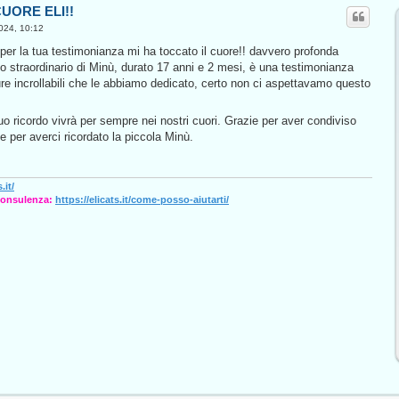
CUORE ELI!!
024, 10:12
per la tua testimonianza mi ha toccato il cuore!! davvero profonda
ggio straordinario di Minù, durato 17 anni e 2 mesi, è una testimonianza
ure incrollabili che le abbiamo dedicato, certo non ci aspettavamo questo
uo ricordo vivrà per sempre nei nostri cuori. Grazie per aver condiviso
 e per averci ricordato la piccola Minù.
.it/
consulenza:
https://elicats.it/come-posso-aiutarti/