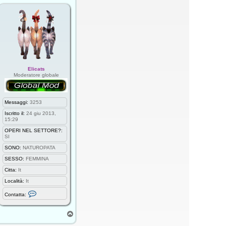
Elicats
Moderatore globale
Messaggi:
3253
Iscritto il:
24 giu 2013,
15:29
OPERI NEL SETTORE?:
SI
SONO:
NATUROPATA
SESSO:
FEMMINA
Citta:
It
Località:
It
C
Contatta:
o
n
t
T
a
o
t