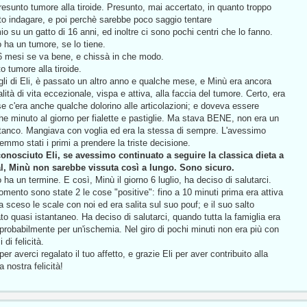
presunto tumore alla tiroide. Presunto, mai accertato, in quanto troppo
tto indagare, e poi perchè sarebbe poco saggio tentare
 su un gatto di 16 anni, ed inoltre ci sono pochi centri che lo fanno.
 ha un tumore, se lo tiene.
 6 mesi se va bene, e chissà in che modo.
 tumore alla tiroide.
li di Eli, è passato un altro anno e qualche mese, e Minù era ancora
ità di vita eccezionale, vispa e attiva, alla faccia del tumore. Certo, era
se c'era anche qualche dolorino alle articolazioni; e doveva essere
che minuto al giorno per fialette e pastiglie. Ma stava BENE, non era un
tanco. Mangiava con voglia ed era la stessa di sempre. L'avessimo
emmo stati i primi a prendere la triste decisione.
nosciuto Eli, se avessimo continuato a seguire la classica dieta a
l, Minù non sarebbe vissuta così a lungo. Sono sicuro.
 ha un termine. E così, Minù il giorno 6 luglio, ha deciso di salutarci.
momento sono state 2 le cose "positive": fino a 10 minuti prima era attiva
ceso le scale con noi ed era salita sul suo pouf; e il suo salto
ato quasi istantaneo. Ha deciso di salutarci, quando tutta la famiglia era
to probabilmente per un'ischemia. Nel giro di pochi minuti non era più con
 di felicità.
er averci regalato il tuo affetto, e grazie Eli per aver contribuito alla
a nostra felicità!