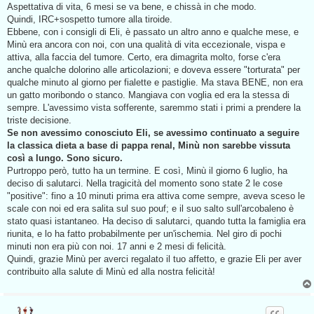
Aspettativa di vita, 6 mesi se va bene, e chissà in che modo.
Quindi, IRC+sospetto tumore alla tiroide.
Ebbene, con i consigli di Eli, è passato un altro anno e qualche mese, e
Minù era ancora con noi, con una qualità di vita eccezionale, vispa e
attiva, alla faccia del tumore. Certo, era dimagrita molto, forse c'era
anche qualche dolorino alle articolazioni; e doveva essere "torturata" per
qualche minuto al giorno per fialette e pastiglie. Ma stava BENE, non era
un gatto moribondo o stanco. Mangiava con voglia ed era la stessa di
sempre. L'avessimo vista sofferente, saremmo stati i primi a prendere la
triste decisione.
Se non avessimo conosciuto Eli, se avessimo continuato a seguire
la classica dieta a base di pappa renal, Minù non sarebbe vissuta
così a lungo. Sono sicuro.
Purtroppo però, tutto ha un termine. E così, Minù il giorno 6 luglio, ha
deciso di salutarci. Nella tragicità del momento sono state 2 le cose
"positive": fino a 10 minuti prima era attiva come sempre, aveva sceso le
scale con noi ed era salita sul suo pouf; e il suo salto sull'arcobaleno è
stato quasi istantaneo. Ha deciso di salutarci, quando tutta la famiglia era
riunita, e lo ha fatto probabilmente per un'ischemia. Nel giro di pochi
minuti non era più con noi. 17 anni e 2 mesi di felicità.
Quindi, grazie Minù per averci regalato il tuo affetto, e grazie Eli per aver
contribuito alla salute di Minù ed alla nostra felicità!