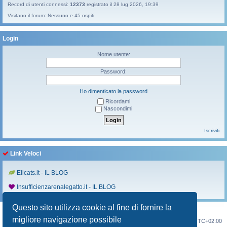
Record di utenti connessi:
12373
registrato il 28 lug 2026, 19:39
Visitano il forum: Nessuno e 45 ospiti
Login
Nome utente:
Password:
Ho dimenticato la password
Ricordami
Nascondimi
Iscriviti
Link Veloci
Elicats.it - IL BLOG
Insufficienzarenalegatto.it - IL BLOG
Questo sito utilizza cookie al fine di fornire la
migliore navigazione possibile
Indice
Contattaci
Cancella cookie
Tutti gli orari sono
UTC+02:00