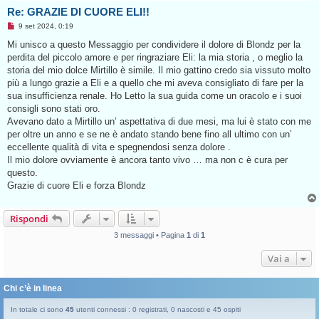
Re: GRAZIE DI CUORE ELI!!
M
9 set 2024, 0:19
e
s
Mi unisco a questo Messaggio per condividere il dolore di Blondz per la
s
perdita del piccolo amore e per ringraziare Eli: la mia storia , o meglio la
a
g
storia del mio dolce Mirtillo è simile. Il mio gattino credo sia vissuto molto
g
più a lungo grazie a Eli e a quello che mi aveva consigliato di fare per la
i
o
sua insufficienza renale. Ho Letto la sua guida come un oracolo e i suoi
d
consigli sono stati oro.
a
l
Avevano dato a Mirtillo un’ aspettativa di due mesi, ma lui è stato con me
e
per oltre un anno e se ne è andato stando bene fino all ultimo con un’
g
g
eccellente qualità di vita e spegnendosi senza dolore .
e
Il mio dolore ovviamente è ancora tanto vivo … ma non c è cura per
r
e
questo.
Grazie di cuore Eli e forza Blondz
Rispondi
3 messaggi • Pagina
1
di
1
Vai a
Chi c’è in linea
In totale ci sono
45
utenti connessi : 0 registrati, 0 nascosti e 45 ospiti