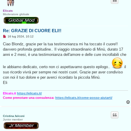
Elicats
Moderatore globale
Re: GRAZIE DI CUORE ELI!!
M
16 lug 2024, 10:12
e
s
Ciao Blondz, grazie per la tua testimonianza mi ha toccato il cuore!!
s
davvero profonda gratitudine.. Il viaggio straordinario di Minù, durato 17
a
g
anni e 2 mesi, è una testimonianza dell'amore e delle cure incrollabili che
g
i
o
le abbiamo dedicato, certo non ci aspettavamo questo epilogo..
il
d
a
suo ricordo vivrà per sempre nei nostri cuori. Grazie per aver condiviso
l
con noi il tuo dolore e per averci ricordato la piccola Minù.
e
g
Eli
g
e
r
Elicats.it
https://elicats.it/
e
Come prenotare una consulenza:
https://elicats.it/come-posso-aiutarti/
Cristina.falconi
Junior member