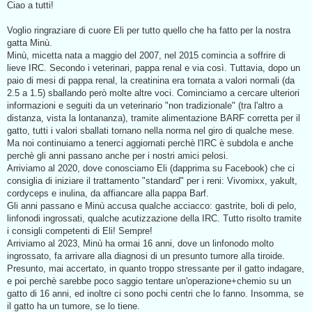
s
Ciao a tutti!
s
a
g
Voglio ringraziare di cuore Eli per tutto quello che ha fatto per la nostra
g
gatta Minù.
i
o
Minù, micetta nata a maggio del 2007, nel 2015 comincia a soffrire di
d
lieve IRC. Secondo i veterinari, pappa renal e via così. Tuttavia, dopo un
a
l
paio di mesi di pappa renal, la creatinina era tornata a valori normali (da
e
2.5 a 1.5) sballando però molte altre voci. Cominciamo a cercare ulteriori
g
g
informazioni e seguiti da un veterinario "non tradizionale" (tra l'altro a
e
distanza, vista la lontananza), tramite alimentazione BARF corretta per il
r
e
gatto, tutti i valori sballati tornano nella norma nel giro di qualche mese.
Ma noi continuiamo a tenerci aggiornati perchè l'IRC è subdola e anche
perchè gli anni passano anche per i nostri amici pelosi.
Arriviamo al 2020, dove conosciamo Eli (dapprima su Facebook) che ci
consiglia di iniziare il trattamento "standard" per i reni: Vivomixx, yakult,
cordyceps e inulina, da affiancare alla pappa Barf.
Gli anni passano e Minù accusa qualche acciacco: gastrite, boli di pelo,
linfonodi ingrossati, qualche acutizzazione della IRC. Tutto risolto tramite
i consigli competenti di Eli! Sempre!
Arriviamo al 2023, Minù ha ormai 16 anni, dove un linfonodo molto
ingrossato, fa arrivare alla diagnosi di un presunto tumore alla tiroide.
Presunto, mai accertato, in quanto troppo stressante per il gatto indagare,
e poi perchè sarebbe poco saggio tentare un'operazione+chemio su un
gatto di 16 anni, ed inoltre ci sono pochi centri che lo fanno. Insomma, se
il gatto ha un tumore, se lo tiene.