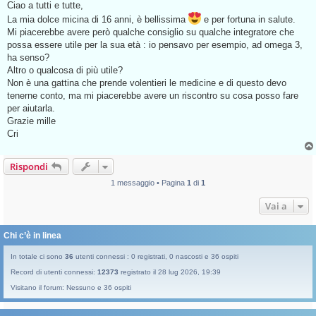
s
Ciao a tutti e tutte,
s
La mia dolce micina di 16 anni, è bellissima
e per fortuna in salute.
a
g
Mi piacerebbe avere però qualche consiglio su qualche integratore che
g
possa essere utile per la sua età : io pensavo per esempio, ad omega 3,
i
o
ha senso?
d
Altro o qualcosa di più utile?
a
l
Non è una gattina che prende volentieri le medicine e di questo devo
e
tenerne conto, ma mi piacerebbe avere un riscontro su cosa posso fare
g
g
per aiutarla.
e
Grazie mille
r
e
Cri
Rispondi
1 messaggio • Pagina
1
di
1
Vai a
Chi c’è in linea
In totale ci sono
36
utenti connessi : 0 registrati, 0 nascosti e 36 ospiti
Record di utenti connessi:
12373
registrato il 28 lug 2026, 19:39
Visitano il forum: Nessuno e 36 ospiti