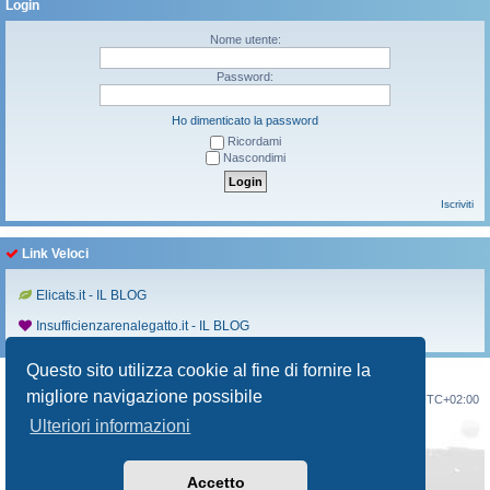
Login
Nome utente:
Password:
Ho dimenticato la password
Ricordami
Nascondimi
Iscriviti
Link Veloci
Elicats.it - IL BLOG
Insufficienzarenalegatto.it - IL BLOG
Questo sito utilizza cookie al fine di fornire la
migliore navigazione possibile
Indice
Contattaci
Cancella cookie
Tutti gli orari sono
UTC+02:00
Ulteriori informazioni
Creato da
phpBB
® Forum Software © phpBB Limited
Traduzione Italiana
phpBB-Italia.it
Style
Prosilver New Edition
da ©
Origin
Accetto