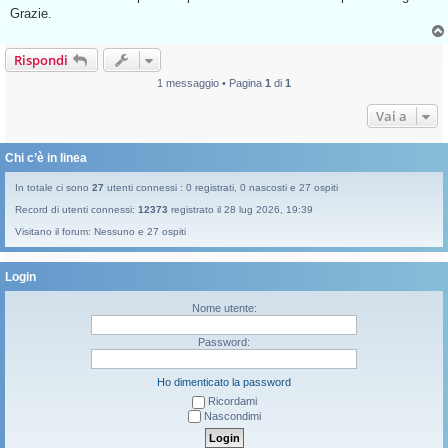
g
Grazie.
g
i
o
Rispondi
d
a
l
1 messaggio • Pagina
1
di
1
e
g
Vai a
g
e
r
e
Chi c’è in linea
In totale ci sono
27
utenti connessi : 0 registrati, 0 nascosti e 27 ospiti
Record di utenti connessi:
12373
registrato il 28 lug 2026, 19:39
Visitano il forum: Nessuno e 27 ospiti
Login
Nome utente:
Password:
Ho dimenticato la password
Ricordami
Nascondimi